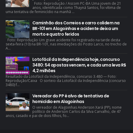
Foto: Reprodução / Ascom PC-BA Uma jovem de 21
anos, identificada como Thayná Santos, foi vítima de
uma tentativa de feminicídio na manhã ...
Caminhão dos Correios e carro colidem na
BR-101 em Alagoinhas e acidente deixa um
morto e quatro feridos
Foto: Reprodução Um grave acidente foi registrado na tarde desta
sexta-feira (10) na BR-101, nas imediações do Posto Larco, no trecho de
A...
Lotofácil da Independência hoje, concurso
3480: 54 apostas vencem, e cada uma leva R$
4,2 milhões
Resultado da Lotofácil da Independência, concurso 3.480 — Foto:
Reprodução/Caixa O sorteio da Lotofácil da Independência (concurso
3480) f...
Vereador do PP é alvo de tentativa de
homicídio em Alagoinhas
O vereador de Alagoinhas Anderson Xará (PP), nome
político de Anderson Carlos da Silva Carvalho, de 47
anos, casado e pai de dois filhos, fo...