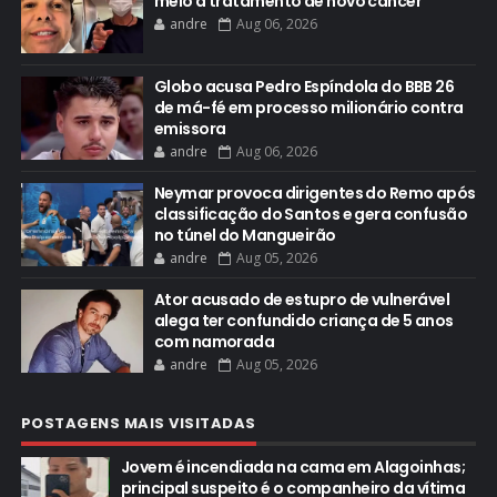
meio a tratamento de novo câncer
andre
Aug 06, 2026
Globo acusa Pedro Espíndola do BBB 26
de má-fé em processo milionário contra
emissora
andre
Aug 06, 2026
Neymar provoca dirigentes do Remo após
classificação do Santos e gera confusão
no túnel do Mangueirão
andre
Aug 05, 2026
Ator acusado de estupro de vulnerável
alega ter confundido criança de 5 anos
com namorada
andre
Aug 05, 2026
POSTAGENS MAIS VISITADAS
Jovem é incendiada na cama em Alagoinhas;
principal suspeito é o companheiro da vítima