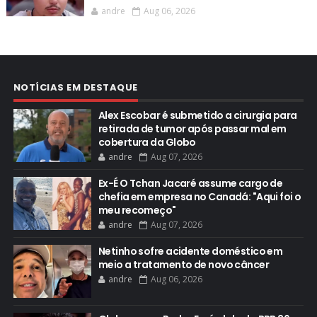
andre
Aug 06, 2026
NOTÍCIAS EM DESTAQUE
Alex Escobar é submetido a cirurgia para
retirada de tumor após passar mal em
cobertura da Globo
andre
Aug 07, 2026
Ex-É O Tchan Jacaré assume cargo de
chefia em empresa no Canadá: "Aqui foi o
meu recomeço"
andre
Aug 07, 2026
Netinho sofre acidente doméstico em
meio a tratamento de novo câncer
andre
Aug 06, 2026