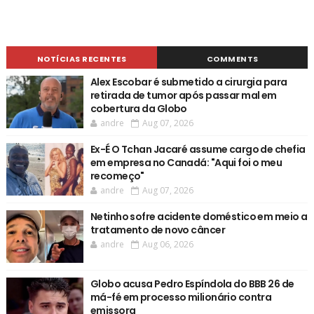
NOTÍCIAS RECENTES
COMMENTS
Alex Escobar é submetido a cirurgia para
retirada de tumor após passar mal em
cobertura da Globo
andre
Aug 07, 2026
Ex-É O Tchan Jacaré assume cargo de chefia
em empresa no Canadá: "Aqui foi o meu
recomeço"
andre
Aug 07, 2026
Netinho sofre acidente doméstico em meio a
tratamento de novo câncer
andre
Aug 06, 2026
Globo acusa Pedro Espíndola do BBB 26 de
má-fé em processo milionário contra
emissora