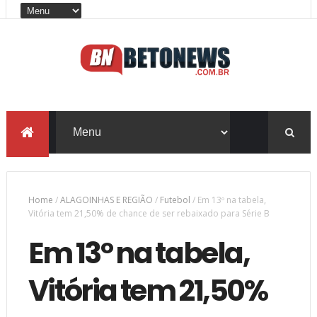
Home
/
ALAGOINHAS E REGIÃO
/
Futebol
/
Em 13º na tabela,
Vitória tem 21,50% de chance de ser rebaixado para Série B
Em 13º na tabela,
Vitória tem 21,50%