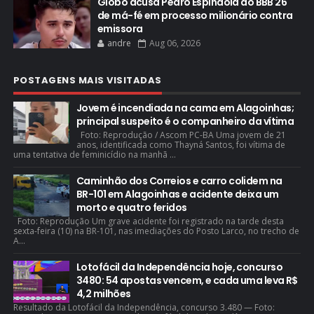
Globo acusa Pedro Espíndola do BBB 26
de má-fé em processo milionário contra
emissora
andre
Aug 06, 2026
POSTAGENS MAIS VISITADAS
Jovem é incendiada na cama em Alagoinhas;
principal suspeito é o companheiro da vítima
Foto: Reprodução / Ascom PC-BA Uma jovem de 21
anos, identificada como Thayná Santos, foi vítima de
uma tentativa de feminicídio na manhã ...
Caminhão dos Correios e carro colidem na
BR-101 em Alagoinhas e acidente deixa um
morto e quatro feridos
Foto: Reprodução Um grave acidente foi registrado na tarde desta
sexta-feira (10) na BR-101, nas imediações do Posto Larco, no trecho de
A...
Lotofácil da Independência hoje, concurso
3480: 54 apostas vencem, e cada uma leva R$
4,2 milhões
Resultado da Lotofácil da Independência, concurso 3.480 — Foto: