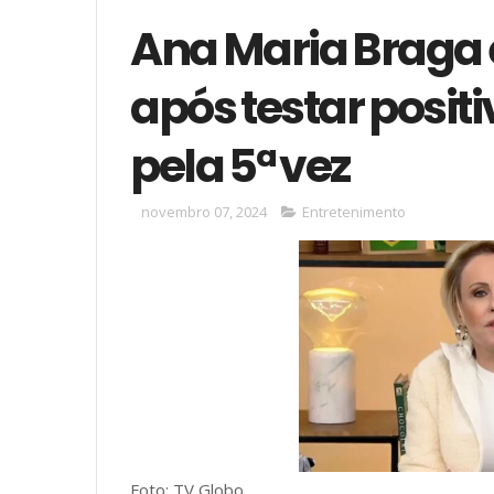
Ana Maria Braga 
após testar posit
pela 5ª vez
novembro 07, 2024
Entretenimento
Foto: TV Globo