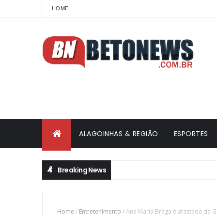
HOME
ALAGOINHAS & REGIÃO
ESPORTES
Breaking News
Home
/
Entretenimento
/
Ana Maria Braga é afastada da Gl