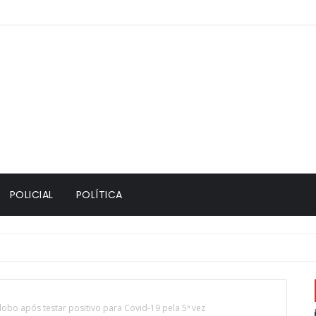
POLICIAL
POLÍTICA
obo após testar positivo para Covid-19 pela 5ª vez