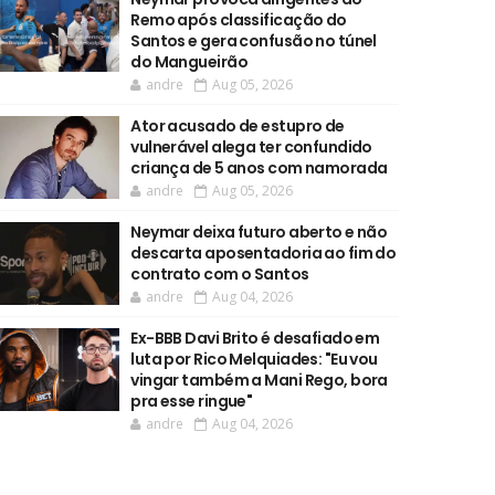
Remo após classificação do
Santos e gera confusão no túnel
do Mangueirão
andre
Aug 05, 2026
Ator acusado de estupro de
vulnerável alega ter confundido
criança de 5 anos com namorada
andre
Aug 05, 2026
Neymar deixa futuro aberto e não
descarta aposentadoria ao fim do
contrato com o Santos
andre
Aug 04, 2026
Ex-BBB Davi Brito é desafiado em
luta por Rico Melquiades: "Eu vou
vingar também a Mani Rego, bora
pra esse ringue"
andre
Aug 04, 2026