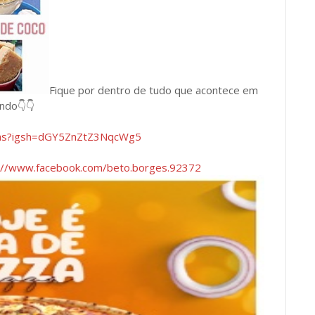
Fique por dentro de tudo que acontece em
undo👇👇
has?igsh=dGY5ZnZtZ3NqcWg5
://www.facebook.com/beto.borges.92372