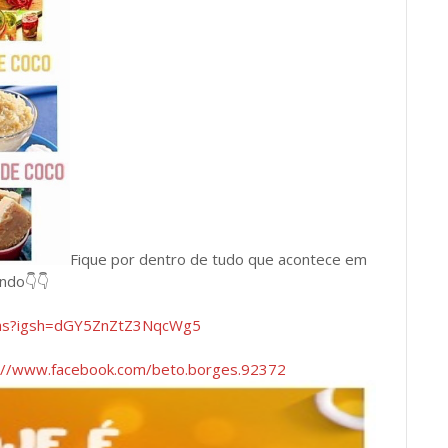
Fique por dentro de tudo que acontece em
undo👇👇
has?igsh=dGY5ZnZtZ3NqcWg5
://www.facebook.com/beto.borges.92372