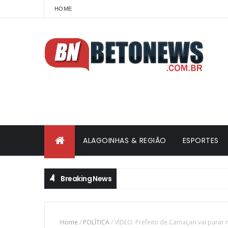
HOME
ALAGOINHAS & REGIÃO
ESPORTES
Breaking News
Home
/
POLÍTICA
/
VÍDEO: Prefeito de Camaçari vai parar n