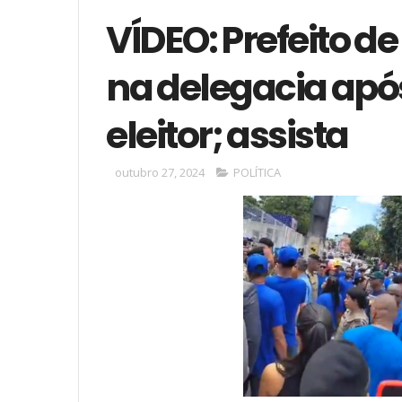
VÍDEO: Prefeito d
na delegacia após
eleitor; assista
outubro 27, 2024
POLÍTICA