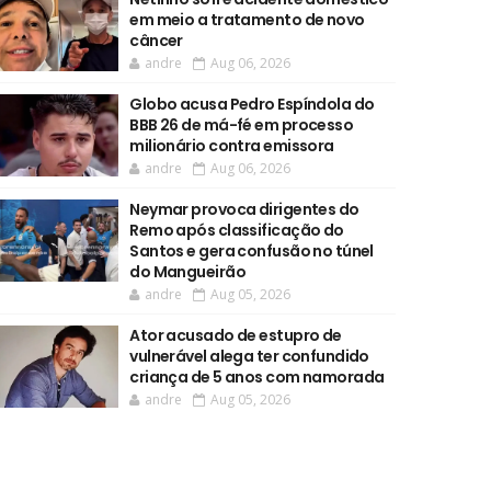
em meio a tratamento de novo
câncer
andre
Aug 06, 2026
Globo acusa Pedro Espíndola do
BBB 26 de má-fé em processo
milionário contra emissora
andre
Aug 06, 2026
Neymar provoca dirigentes do
Remo após classificação do
Santos e gera confusão no túnel
do Mangueirão
andre
Aug 05, 2026
Ator acusado de estupro de
vulnerável alega ter confundido
criança de 5 anos com namorada
andre
Aug 05, 2026