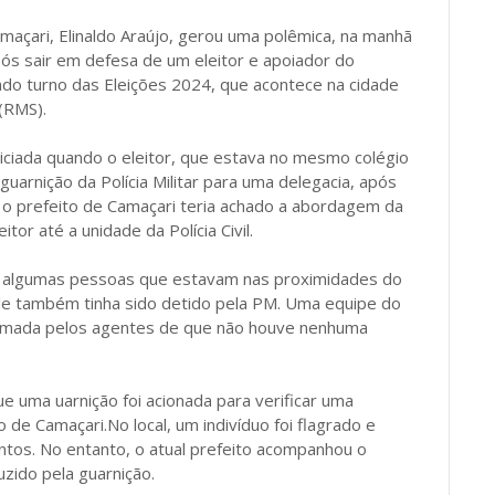
maçari, Elinaldo Araújo, gerou uma polêmica, na manhã
pós sair em defesa de um eleitor e apoiador do
ndo turno das Eleições 2024, que acontece na cidade
(RMS).
iciada quando o eleitor, que estava no mesmo colégio
guarnição da Polícia Militar para uma delegacia, após
o prefeito de Camaçari teria achado a abordagem da
or até a unidade da Polícia Civil.
a, algumas pessoas que estavam nas proximidades do
ele também tinha sido detido pela PM. Uma equipe do
nformada pelos agentes de que não houve nenhuma
 uma uarnição foi acionada para verificar uma
 de Camaçari.No local, um indivíduo foi flagrado e
ntos. No entanto, o atual prefeito acompanhou o
zido pela guarnição.