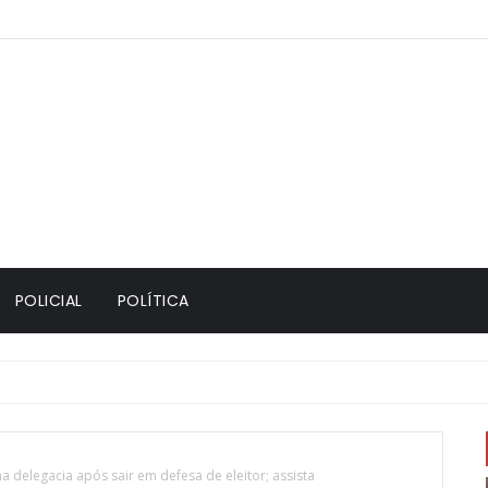
POLICIAL
POLÍTICA
a delegacia após sair em defesa de eleitor; assista