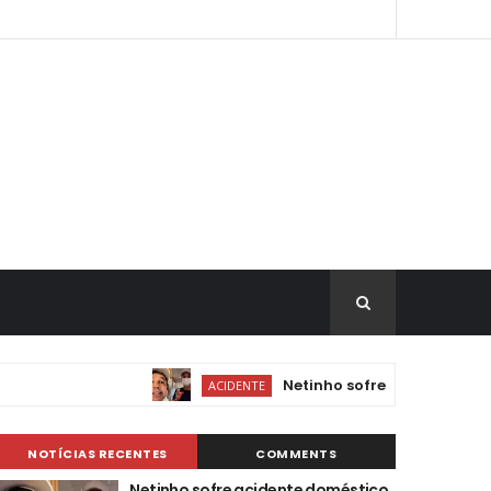
Netinho sofre acidente doméstico 
ACIDENTE
NOTÍCIAS RECENTES
COMMENTS
Netinho sofre acidente doméstico