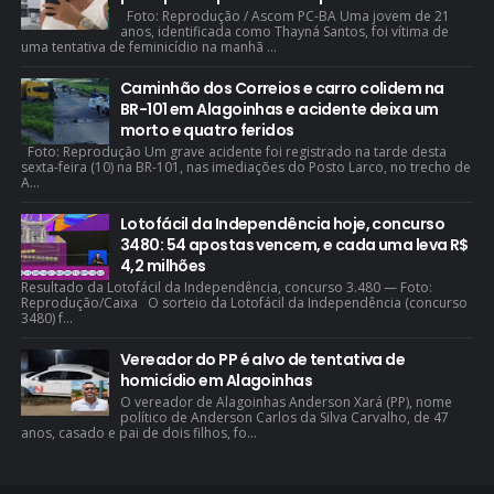
Foto: Reprodução / Ascom PC-BA Uma jovem de 21
anos, identificada como Thayná Santos, foi vítima de
uma tentativa de feminicídio na manhã ...
Caminhão dos Correios e carro colidem na
BR-101 em Alagoinhas e acidente deixa um
morto e quatro feridos
Foto: Reprodução Um grave acidente foi registrado na tarde desta
sexta-feira (10) na BR-101, nas imediações do Posto Larco, no trecho de
A...
Lotofácil da Independência hoje, concurso
3480: 54 apostas vencem, e cada uma leva R$
4,2 milhões
Resultado da Lotofácil da Independência, concurso 3.480 — Foto:
Reprodução/Caixa O sorteio da Lotofácil da Independência (concurso
3480) f...
Vereador do PP é alvo de tentativa de
homicídio em Alagoinhas
O vereador de Alagoinhas Anderson Xará (PP), nome
político de Anderson Carlos da Silva Carvalho, de 47
anos, casado e pai de dois filhos, fo...