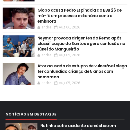
Globo acusa Pedro Espíndola do BBB 26 de
má-fé em processo milionário contra
emissora
andre
Aug 06, 2026
Neymar provoca dirigentes do Remo após
classificação do Santos e gera confusão no
túnel do Mangueirão
andre
Aug 05, 2026
Ator acusado de estupro de vulnerável alega
ter confundido criança de 5 anos com
namorada
andre
Aug 05, 2026
NOTÍCIAS EM DESTAQUE
Netinho sofre acidente doméstico em