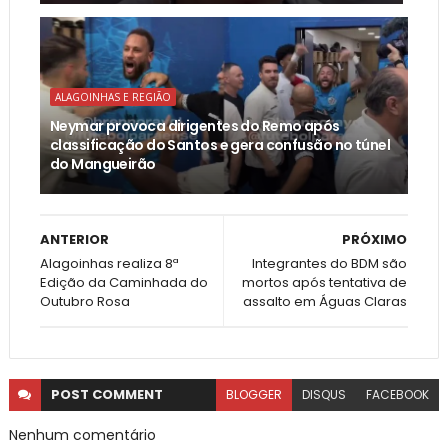
ALAGOINHAS E REGIÃO
Neymar provoca dirigentes do Remo após
classificação do Santos e gera confusão no túnel
do Mangueirão
ANTERIOR
PRÓXIMO
Alagoinhas realiza 8ª
Integrantes do BDM são
Edição da Caminhada do
mortos após tentativa de
Outubro Rosa
assalto em Águas Claras
POST
COMMENT
BLOGGER
DISQUS
FACEBOOK
Nenhum comentário