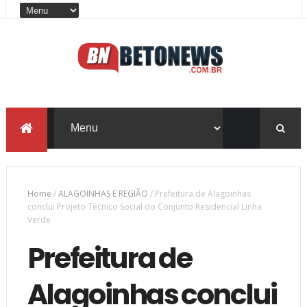
Home
/
ALAGOINHAS E REGIÃO
/
Prefeitura de Alagoinhas
conclui Projeto Técnico Social do Conjunto Residencial Linha
Verde
Prefeitura de
Alagoinhas conclui