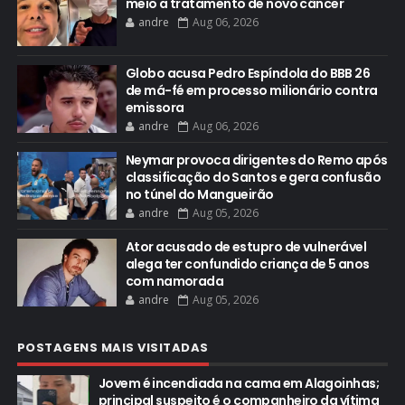
meio a tratamento de novo câncer
andre
Aug 06, 2026
Globo acusa Pedro Espíndola do BBB 26
de má-fé em processo milionário contra
emissora
andre
Aug 06, 2026
Neymar provoca dirigentes do Remo após
classificação do Santos e gera confusão
no túnel do Mangueirão
andre
Aug 05, 2026
Ator acusado de estupro de vulnerável
alega ter confundido criança de 5 anos
com namorada
andre
Aug 05, 2026
POSTAGENS MAIS VISITADAS
Jovem é incendiada na cama em Alagoinhas;
principal suspeito é o companheiro da vítima