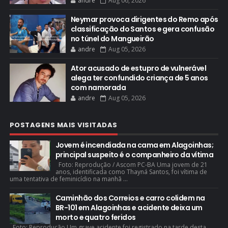
andre
Aug 06, 2026
Neymar provoca dirigentes do Remo após
classificação do Santos e gera confusão
no túnel do Mangueirão
andre
Aug 05, 2026
Ator acusado de estupro de vulnerável
alega ter confundido criança de 5 anos
com namorada
andre
Aug 05, 2026
POSTAGENS MAIS VISITADAS
Jovem é incendiada na cama em Alagoinhas;
principal suspeito é o companheiro da vítima
Foto: Reprodução / Ascom PC-BA Uma jovem de 21
anos, identificada como Thayná Santos, foi vítima de
uma tentativa de feminicídio na manhã ...
Caminhão dos Correios e carro colidem na
BR-101 em Alagoinhas e acidente deixa um
morto e quatro feridos
Foto: Reprodução Um grave acidente foi registrado na tarde desta