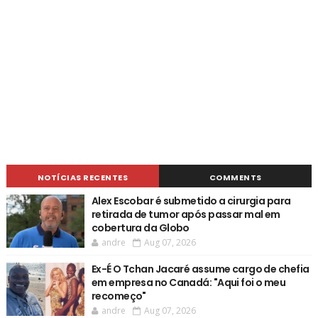
NOTÍCIAS RECENTES
COMMENTS
Alex Escobar é submetido a cirurgia para
retirada de tumor após passar mal em
cobertura da Globo
andre
Aug 07, 2026
Ex-É O Tchan Jacaré assume cargo de chefia
em empresa no Canadá: "Aqui foi o meu
recomeço"
andre
Aug 07, 2026