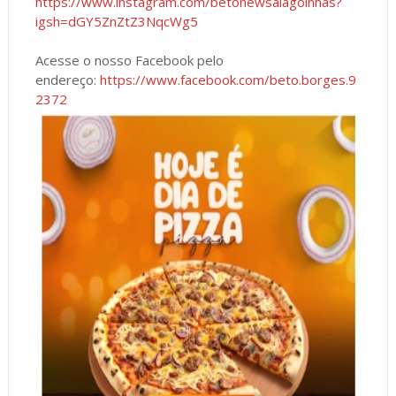
https://www.instagram.com/betonewsalagoinhas?
igsh=dGY5ZnZtZ3NqcWg5
Acesse o nosso Facebook pelo
endereço:
https://www.facebook.com/beto.borges.9
2372