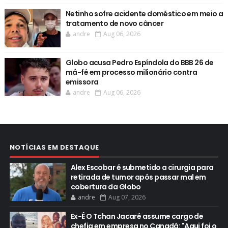
Netinho sofre acidente doméstico em meio a
tratamento de novo câncer
andre
Aug 06, 2026
Globo acusa Pedro Espíndola do BBB 26 de
má-fé em processo milionário contra
emissora
andre
Aug 06, 2026
NOTÍCIAS EM DESTAQUE
Alex Escobar é submetido a cirurgia para
retirada de tumor após passar mal em
cobertura da Globo
andre
Aug 07, 2026
Ex-É O Tchan Jacaré assume cargo de
chefia em empresa no Canadá: "Aqui foi o