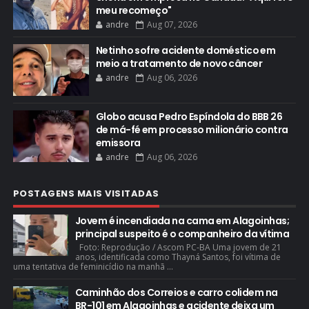
meu recomeço"
andre
Aug 07, 2026
Netinho sofre acidente doméstico em
meio a tratamento de novo câncer
andre
Aug 06, 2026
Globo acusa Pedro Espíndola do BBB 26
de má-fé em processo milionário contra
emissora
andre
Aug 06, 2026
POSTAGENS MAIS VISITADAS
Jovem é incendiada na cama em Alagoinhas;
principal suspeito é o companheiro da vítima
Foto: Reprodução / Ascom PC-BA Uma jovem de 21
anos, identificada como Thayná Santos, foi vítima de
uma tentativa de feminicídio na manhã ...
Caminhão dos Correios e carro colidem na
BR-101 em Alagoinhas e acidente deixa um