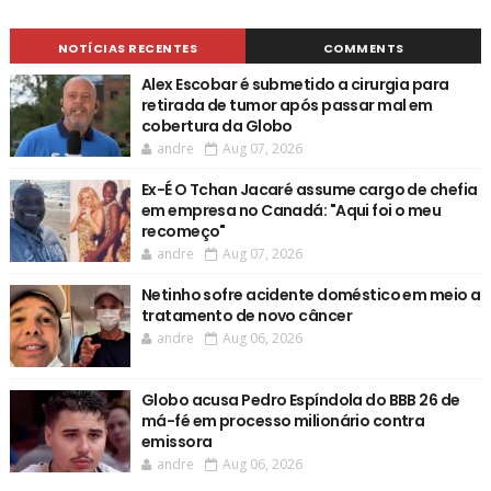
NOTÍCIAS RECENTES
COMMENTS
Alex Escobar é submetido a cirurgia para
retirada de tumor após passar mal em
cobertura da Globo
andre
Aug 07, 2026
Ex-É O Tchan Jacaré assume cargo de chefia
em empresa no Canadá: "Aqui foi o meu
recomeço"
andre
Aug 07, 2026
Netinho sofre acidente doméstico em meio a
tratamento de novo câncer
andre
Aug 06, 2026
Globo acusa Pedro Espíndola do BBB 26 de
má-fé em processo milionário contra
emissora
andre
Aug 06, 2026