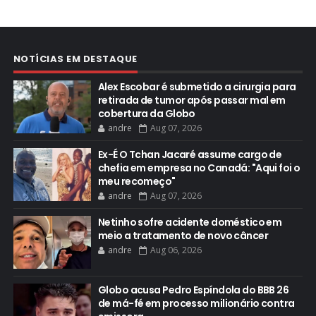
NOTÍCIAS EM DESTAQUE
Alex Escobar é submetido a cirurgia para
retirada de tumor após passar mal em
cobertura da Globo
andre
Aug 07, 2026
Ex-É O Tchan Jacaré assume cargo de
chefia em empresa no Canadá: "Aqui foi o
meu recomeço"
andre
Aug 07, 2026
Netinho sofre acidente doméstico em
meio a tratamento de novo câncer
andre
Aug 06, 2026
Globo acusa Pedro Espíndola do BBB 26
de má-fé em processo milionário contra