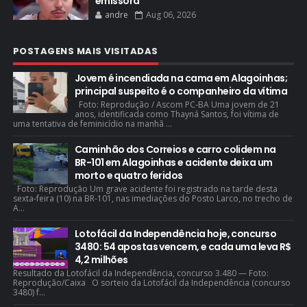
emissora
andre
Aug 06, 2026
POSTAGENS MAIS VISITADAS
Jovem é incendiada na cama em Alagoinhas;
principal suspeito é o companheiro da vítima
Foto: Reprodução / Ascom PC-BA Uma jovem de 21
anos, identificada como Thayná Santos, foi vítima de
uma tentativa de feminicídio na manhã ...
Caminhão dos Correios e carro colidem na
BR-101 em Alagoinhas e acidente deixa um
morto e quatro feridos
Foto: Reprodução Um grave acidente foi registrado na tarde desta
sexta-feira (10) na BR-101, nas imediações do Posto Larco, no trecho de
A...
Lotofácil da Independência hoje, concurso
3480: 54 apostas vencem, e cada uma leva R$
4,2 milhões
Resultado da Lotofácil da Independência, concurso 3.480 — Foto:
Reprodução/Caixa O sorteio da Lotofácil da Independência (concurso
3480) f...