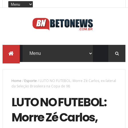
Home
/
Esporte
/
LUTO NO FUTEBOL: Morre Zé Carlos, ex-lateral
da Seleção Brasileira na Copa de 98
LUTO NO FUTEBOL:
Morre Zé Carlos,