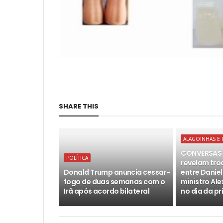
SHARE THIS
ALAGOINHAS E 
CONVERSAS 
POLÍTICA
revelam tr
Donald Trump anuncia cessar-
entre Daniel
fogo de duas semanas com o
ministro Al
Irã após acordo bilateral
no dia da pr