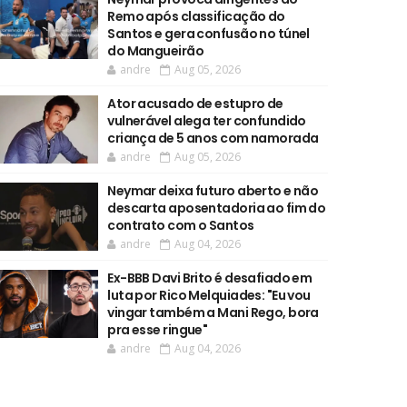
Remo após classificação do
Santos e gera confusão no túnel
do Mangueirão
andre
Aug 05, 2026
Ator acusado de estupro de
vulnerável alega ter confundido
criança de 5 anos com namorada
andre
Aug 05, 2026
Neymar deixa futuro aberto e não
descarta aposentadoria ao fim do
contrato com o Santos
andre
Aug 04, 2026
Ex-BBB Davi Brito é desafiado em
luta por Rico Melquiades: "Eu vou
vingar também a Mani Rego, bora
pra esse ringue"
andre
Aug 04, 2026