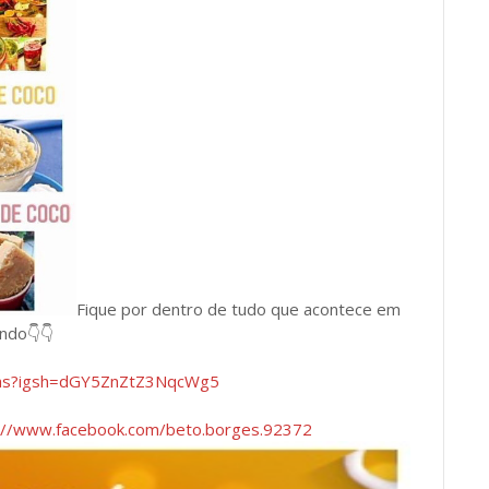
Fique por dentro de tudo que acontece em
undo👇👇
has?igsh=dGY5ZnZtZ3NqcWg5
://www.facebook.com/beto.borges.92372