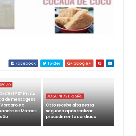
Facebook
Twitter
Google+
REGIÃO
SECRETAS? Prints
ALAGOINHAS E REGIÃO
oca de mensagens
 Vorcaro e o
Otto recebe alta nesta
exandre de Moraes
segunda após realizar
isão
procedimento cardíaco