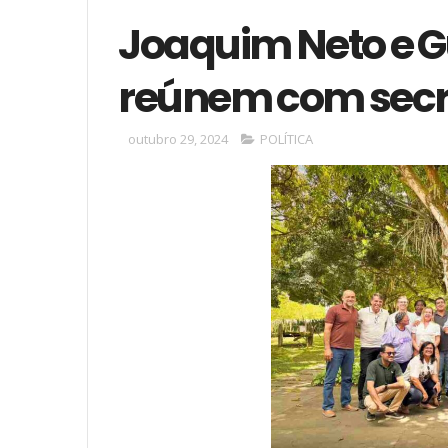
Joaquim Neto e 
reúnem com secr
outubro 29, 2024
POLÍTICA