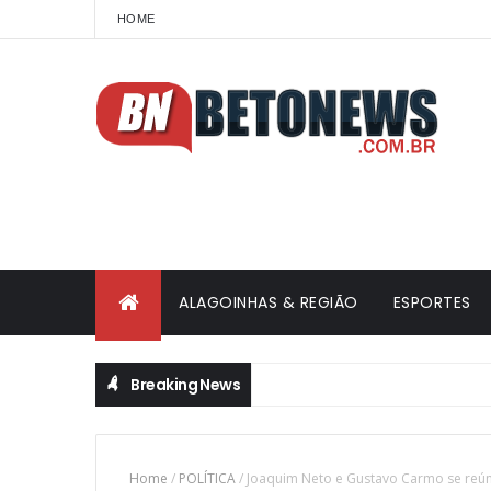
HOME
ALAGOINHAS & REGIÃO
ESPORTES
Breaking News
Home
/
POLÍTICA
/
Joaquim Neto e Gustavo Carmo se reún