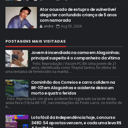
Ator acusado de estupro de vulnerável
alega ter confundido criança de 5 anos
com namorada
andre
Aug 05, 2026
POSTAGENS MAIS VISITADAS
Jovem é incendiada na cama em Alagoinhas;
principal suspeito é o companheiro da vítima
Foto: Reprodução / Ascom PC-BA Uma jovem de 21
anos, identificada como Thayná Santos, foi vítima de
uma tentativa de feminicídio na manhã ...
Caminhão dos Correios e carro colidem na
BR-101 em Alagoinhas e acidente deixa um
morto e quatro feridos
Foto: Reprodução Um grave acidente foi registrado na tarde desta
sexta-feira (10) na BR-101, nas imediações do Posto Larco, no trecho de
A...
Lotofácil da Independência hoje, concurso
3480: 54 apostas vencem, e cada uma leva R$