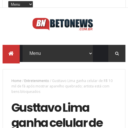
Home
/
Entretenimento
/
Gusttavo Lima ganha celular de R$ 10
mil de fã após mostrar aparelho quebrado; artista está com
bens bloqueados
Gusttavo Lima
ganha celular de