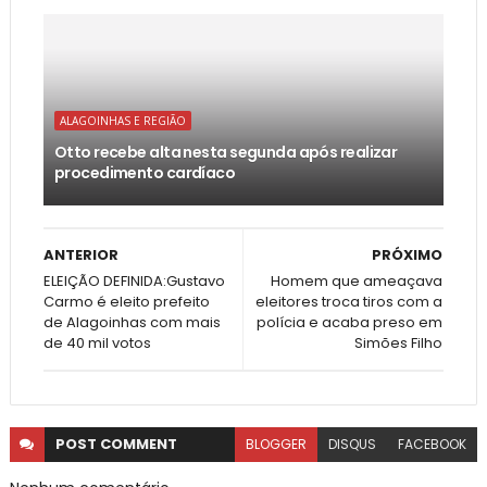
ALAGOINHAS E REGIÃO
Otto recebe alta nesta segunda após realizar
procedimento cardíaco
ANTERIOR
PRÓXIMO
ELEIÇÃO DEFINIDA:Gustavo
Homem que ameaçava
Carmo é eleito prefeito
eleitores troca tiros com a
de Alagoinhas com mais
polícia e acaba preso em
de 40 mil votos
Simões Filho
POST
COMMENT
BLOGGER
DISQUS
FACEBOOK