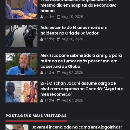
mesmo dia em hospital do Recôncavo
baiano
andre
Aug 10, 2026
Adolescente de 14 anos morre em
acidente na Orla de Salvador
andre
Aug 10, 2026
Alex Escobar é submetido a cirurgia para
retirada de tumor após passar mal em
cobertura da Globo
andre
Aug 07, 2026
Ex-É O Tchan Jacaré assume cargo de
chefia em empresa no Canadá: "Aqui foi o
meu recomeço"
andre
Aug 07, 2026
POSTAGENS MAIS VISITADAS
Jovem é incendiada na cama em Alagoinhas;