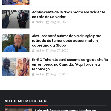
Adolescente de 14 anos morre em acidente
na Orla de Salvador
andre
Aug 10, 2026
Alex Escobar é submetido a cirurgia para
retirada de tumor após passar mal em
cobertura da Globo
andre
Aug 07, 2026
Ex-É O Tchan Jacaré assume cargo de chefia
em empresa no Canadá: "Aqui foi o meu
recomeço"
andre
Aug 07, 2026
NOTÍCIAS EM DESTAQUE
Três bebês nascem empelicados no