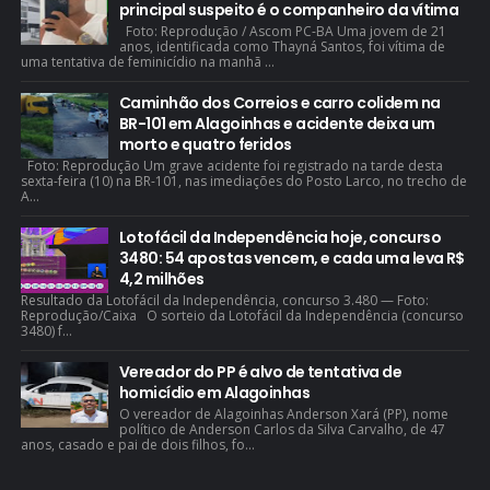
principal suspeito é o companheiro da vítima
Foto: Reprodução / Ascom PC-BA Uma jovem de 21
anos, identificada como Thayná Santos, foi vítima de
uma tentativa de feminicídio na manhã ...
Caminhão dos Correios e carro colidem na
BR-101 em Alagoinhas e acidente deixa um
morto e quatro feridos
Foto: Reprodução Um grave acidente foi registrado na tarde desta
sexta-feira (10) na BR-101, nas imediações do Posto Larco, no trecho de
A...
Lotofácil da Independência hoje, concurso
3480: 54 apostas vencem, e cada uma leva R$
4,2 milhões
Resultado da Lotofácil da Independência, concurso 3.480 — Foto:
Reprodução/Caixa O sorteio da Lotofácil da Independência (concurso
3480) f...
Vereador do PP é alvo de tentativa de
homicídio em Alagoinhas
O vereador de Alagoinhas Anderson Xará (PP), nome
político de Anderson Carlos da Silva Carvalho, de 47
anos, casado e pai de dois filhos, fo...