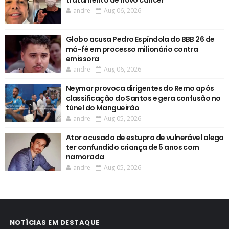
tratamento de novo câncer
andre
Aug 06, 2026
Globo acusa Pedro Espíndola do BBB 26 de
má-fé em processo milionário contra
emissora
andre
Aug 06, 2026
Neymar provoca dirigentes do Remo após
classificação do Santos e gera confusão no
túnel do Mangueirão
andre
Aug 05, 2026
Ator acusado de estupro de vulnerável alega
ter confundido criança de 5 anos com
namorada
andre
Aug 05, 2026
NOTÍCIAS EM DESTAQUE