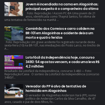
Jovem é incendiada na cama em Alagoinhas;
principal suspeito é o companheiro da vítima
Foto: Reprodução / Ascom PC-BA Uma jovem de 21
anos, identificada como Thayná Santos, foi vítima de
uma tentativa de feminicídio na manhã ...
Caminhão dos Correios e carro colidem na
BR-101 em Alagoinhas e acidente deixa um
morto e quatro feridos
Foto: Reprodução Um grave acidente foi registrado na tarde desta
sexta-feira (10) na BR-101, nas imediações do Posto Larco, no trecho de
A...
Lotofácil da Independência hoje, concurso
3480: 54 apostas vencem, e cada uma leva R$
4,2 milhões
Resultado da Lotofácil da Independência, concurso 3.480 — Foto:
Reprodução/Caixa O sorteio da Lotofácil da Independência (concurso
3480) f...
Vereador do PP é alvo de tentativa de
homicídio em Alagoinhas
O vereador de Alagoinhas Anderson Xará (PP), nome
político de Anderson Carlos da Silva Carvalho, de 47
anos, casado e pai de dois filhos, fo...