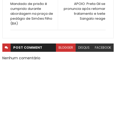
Mandado de prisão é
APOIO: Preta Gil se
cumprido durante
pronuncia após retomar
abordagem na praça de
tratamento e Ivete
pedágio de Simões Filho
Sangalo reage
(BA)
POST
COMMENT
BLOGGER
DISQUS
FACEBOOK
Nenhum comentário