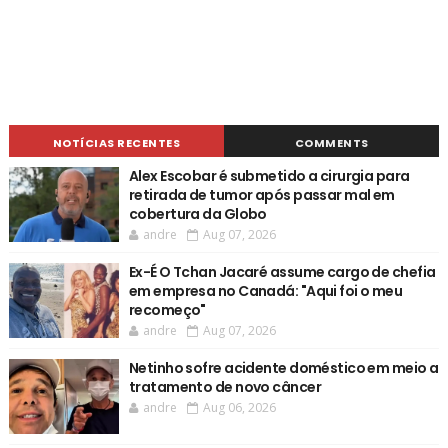
NOTÍCIAS RECENTES
COMMENTS
Alex Escobar é submetido a cirurgia para
retirada de tumor após passar mal em
cobertura da Globo
andre
Aug 07, 2026
Ex-É O Tchan Jacaré assume cargo de chefia
em empresa no Canadá: "Aqui foi o meu
recomeço"
andre
Aug 07, 2026
Netinho sofre acidente doméstico em meio a
tratamento de novo câncer
andre
Aug 06, 2026