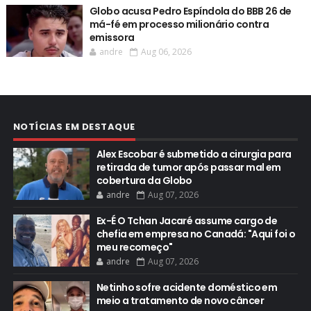
Globo acusa Pedro Espíndola do BBB 26 de
má-fé em processo milionário contra
emissora
andre
Aug 06, 2026
NOTÍCIAS EM DESTAQUE
Alex Escobar é submetido a cirurgia para
retirada de tumor após passar mal em
cobertura da Globo
andre
Aug 07, 2026
Ex-É O Tchan Jacaré assume cargo de
chefia em empresa no Canadá: "Aqui foi o
meu recomeço"
andre
Aug 07, 2026
Netinho sofre acidente doméstico em
meio a tratamento de novo câncer