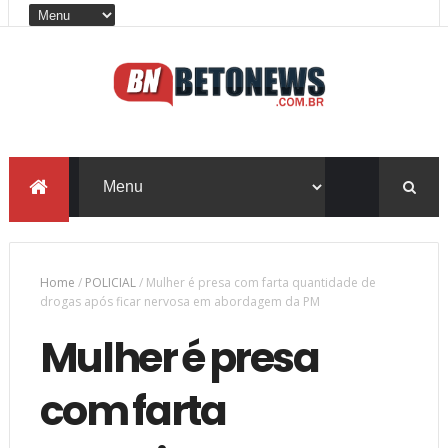
Home
/
POLICIAL
/
Mulher é presa com farta quantidade de
drogas após ficar nervosa em abordagem da PM
Mulher é presa
com farta