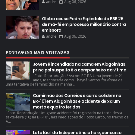
andre
Aug 06, 2026
Globo acusa Pedro Espíndola do BBB 26
de má-fé em processo milionário contra
emissora
andre
Aug 06, 2026
POSTAGENS MAIS VISITADAS
Jovem é incendiada na cama em Alagoinhas;
principal suspeito é o companheiro da vítima
Foto: Reprodução / Ascom PC-BA Uma jovem de 21
anos, identificada como Thayná Santos, foi vítima de
uma tentativa de feminicídio na manhã ...
Caminhão dos Correios e carro colidem na
BR-101 em Alagoinhas e acidente deixa um
morto e quatro feridos
Foto: Reprodução Um grave acidente foi registrado na tarde desta
sexta-feira (10) na BR-101, nas imediações do Posto Larco, no trecho de
A...
Lotofácil da Independência hoje, concurso