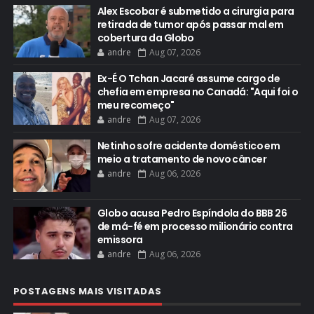
Alex Escobar é submetido a cirurgia para
retirada de tumor após passar mal em
cobertura da Globo
andre
Aug 07, 2026
Ex-É O Tchan Jacaré assume cargo de
chefia em empresa no Canadá: "Aqui foi o
meu recomeço"
andre
Aug 07, 2026
Netinho sofre acidente doméstico em
meio a tratamento de novo câncer
andre
Aug 06, 2026
Globo acusa Pedro Espíndola do BBB 26
de má-fé em processo milionário contra
emissora
andre
Aug 06, 2026
POSTAGENS MAIS VISITADAS