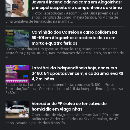
Jovem é incendiada na cama em Alagoinhas;
principal suspeito é o companheiro da vítima
Foto: Reprodução / Ascom PC-BA Uma jovem de 21
anos, identificada como Thayná Santos, foi vítima de
uma tentativa de feminicídio na manhã ...
Caminhão dos Correios e carro colidem na
BR-101 em Alagoinhas e acidente deixa um
morto e quatro feridos
Foto: Reprodução Um grave acidente foi registrado na tarde desta
sexta-feira (10) na BR-101, nas imediações do Posto Larco, no trecho de
A...
Lotofácil da Independência hoje, concurso
3480: 54 apostas vencem, e cada uma leva R$
4,2 milhões
Resultado da Lotofácil da Independência, concurso 3.480 — Foto:
Reprodução/Caixa O sorteio da Lotofácil da Independência (concurso
3480) f...
Vereador do PP é alvo de tentativa de
homicídio em Alagoinhas
O vereador de Alagoinhas Anderson Xará (PP), nome
político de Anderson Carlos da Silva Carvalho, de 47
anos, casado e pai de dois filhos, fo...