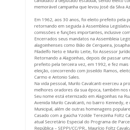
candidato a deputado estadual, sendo eleito c
memorável campanha que levou José da Silva Azi
Em 1962, aos 30 anos, foi eleito prefeito pela 
retornando em seguida à Assembleia Legislati
comissões e funções importantes, inclusive co
Encerrados seus mandatos na Assembleia Legisla
alagoinhenses como Bião de Cerqueira, Josaphat
Filadelfo Neto e Murilo Leite, foi Assessor Juríd
Retornando a Alagoinhas, depois de passar u
prefeito pela terceira vez, em 1992, e fez mai
eleição, concorrendo com Joseildo Ramos, eleito 
Carmo e Antonio Sales.
Na vida pessoal, Murilo Cavalcanti exerceu a p
melhores oradores da sua época, também nos m
Seu nome está eternizado em Alagoinhas na Rua M
Avenida Murilo Cavalcanti, no bairro Kennedy, e 
Municipal, além de outras homenagens populare
Casado com a gaúcha Yzolde Terezinha Foltz Cava
atual Secretário Especial do Programa de Parcer
República – SEPPI/CC/PR., Maurício Foltz Cavalc