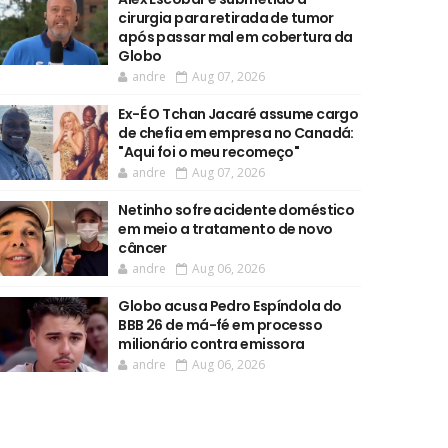
cirurgia para retirada de tumor
após passar mal em cobertura da
Globo
andre
Aug 07, 2026
Ex-É O Tchan Jacaré assume cargo
de chefia em empresa no Canadá:
"Aqui foi o meu recomeço"
andre
Aug 07, 2026
Netinho sofre acidente doméstico
em meio a tratamento de novo
câncer
andre
Aug 06, 2026
Globo acusa Pedro Espíndola do
BBB 26 de má-fé em processo
milionário contra emissora
andre
Aug 06, 2026