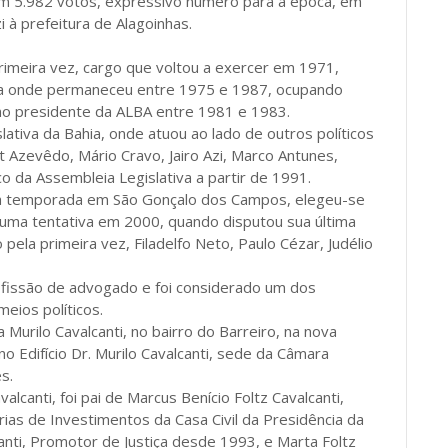
om 5.982 votos, expressivo número para a época, em
 à prefeitura de Alagoinhas.
primeira vez, cargo que voltou a exercer em 1971,
va onde permaneceu entre 1975 e 1987, ocupando
mo presidente da ALBA entre 1981 e 1983.
tiva da Bahia, onde atuou ao lado de outros políticos
 Azevêdo, Mário Cravo, Jairo Azi, Marco Antunes,
ico da Assembleia Legislativa a partir de 1991.
ma temporada em São Gonçalo dos Campos, elegeu-se
s uma tentativa em 2000, quando disputou sua última
pela primeira vez, Filadelfo Neto, Paulo Cézar, Judélio
rofissão de advogado e foi considerado um dos
eios políticos.
urilo Cavalcanti, no bairro do Barreiro, na nova
no Edifício Dr. Murilo Cavalcanti, sede da Câmara
s.
lcanti, foi pai de Marcus Benício Foltz Cavalcanti,
ias de Investimentos da Casa Civil da Presidência da
anti, Promotor de Justiça desde 1993, e Marta Foltz