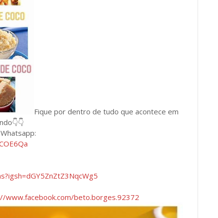
Fique por dentro de tudo que acontece em
undo👇👇
e Whatsapp:
BLCOE6Qa
has?igsh=dGY5ZnZtZ3NqcWg5
://www.facebook.com/beto.borges.92372