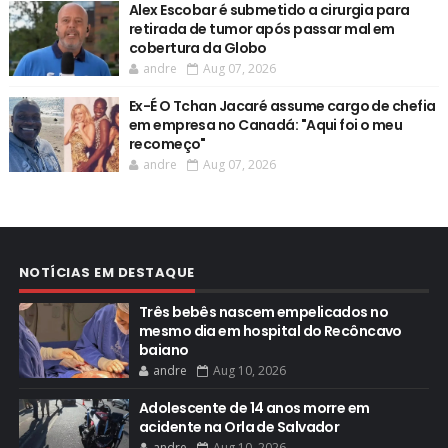
Alex Escobar é submetido a cirurgia para
retirada de tumor após passar mal em
cobertura da Globo
andre
Aug 07, 2026
Ex-É O Tchan Jacaré assume cargo de chefia
em empresa no Canadá: "Aqui foi o meu
recomeço"
andre
Aug 07, 2026
NOTÍCIAS EM DESTAQUE
Três bebês nascem empelicados no
mesmo dia em hospital do Recôncavo
baiano
andre
Aug 10, 2026
Adolescente de 14 anos morre em
acidente na Orla de Salvador
andre
Aug 10, 2026