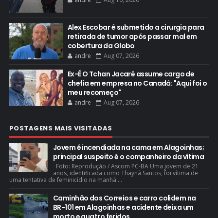
Alex Escobar é submetido a cirurgia para
retirada de tumor após passar mal em
cobertura da Globo
andre
Aug 07, 2026
Ex-É O Tchan Jacaré assume cargo de
chefia em empresa no Canadá: "Aqui foi o
meu recomeço"
andre
Aug 07, 2026
POSTAGENS MAIS VISITADAS
Jovem é incendiada na cama em Alagoinhas;
principal suspeito é o companheiro da vítima
Foto: Reprodução / Ascom PC-BA Uma jovem de 21
anos, identificada como Thayná Santos, foi vítima de
uma tentativa de feminicídio na manhã ...
Caminhão dos Correios e carro colidem na
BR-101 em Alagoinhas e acidente deixa um
morto e quatro feridos