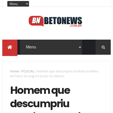
Home
/
POLICIAL
/
Homem que descumpriu medida protetiva
em favor da sogra é preso no interior
Homem que
descumpriu