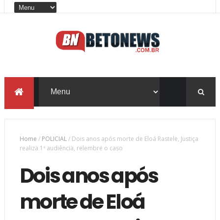
Home
/
POLICIAL
/
Dois anos após morte de Eloá Rastele, Justiça
realiza 1ª audiência, relembre o caso
Dois anos após
morte de Eloá