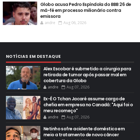
Globo acusa Pedro Espíndola do BBB 26 de
má-fé em processo milionário contra
emissora
andre
Aug 06, 2026
NOTÍCIAS EM DESTAQUE
Alex Escobar é submetido a cirurgia para
retirada de tumor após passar mal em
cobertura da Globo
andre
Aug 07, 2026
Ex-É O Tchan Jacaré assume cargo de
chefia em empresa no Canadá: "Aqui foi o
meu recomeço"
andre
Aug 07, 2026
Netinho sofre acidente doméstico em
meio a tratamento de novo câncer