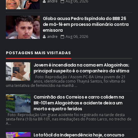
andre
Aug 06, 2026
Globo acusa Pedro Espíndola do BBB 26
de má-fé em processo milionário contra
emissora
andre
Aug 06, 2026
POSTAGENS MAIS VISITADAS
Jovem é incendiada na cama em Alagoinhas;
principal suspeito é o companheiro da vítima
Foto: Reprodução / Ascom PC-BA Uma jovem de 21
anos, identificada como Thayná Santos, foi vítima de
uma tentativa de feminicídio na manhã ...
Caminhão dos Correios e carro colidem na
BR-101 em Alagoinhas e acidente deixa um
morto e quatro feridos
Foto: Reprodução Um grave acidente foi registrado na tarde desta
sexta-feira (10) na BR-101, nas imediações do Posto Larco, no trecho de
A...
Lotofácil da Independência hoje, concurso