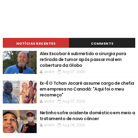
NOTÍCIAS RECENTES
COMMENTS
Alex Escobar é submetido a cirurgia para
retirada de tumor após passar mal em
cobertura da Globo
andre
Aug 07, 2026
Ex-É O Tchan Jacaré assume cargo de chefia
em empresa no Canadá: "Aqui foi o meu
recomeço"
andre
Aug 07, 2026
Netinho sofre acidente doméstico em meio a
tratamento de novo câncer
andre
Aug 06, 2026