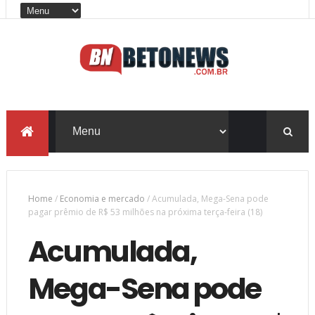
Home
/
Economia e mercado
/
Acumulada, Mega-Sena pode
pagar prêmio de R$ 53 milhões na próxima terça-feira (18)
Acumulada,
Mega-Sena pode