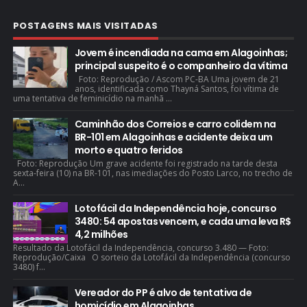
POSTAGENS MAIS VISITADAS
Jovem é incendiada na cama em Alagoinhas;
principal suspeito é o companheiro da vítima
Foto: Reprodução / Ascom PC-BA Uma jovem de 21
anos, identificada como Thayná Santos, foi vítima de
uma tentativa de feminicídio na manhã ...
Caminhão dos Correios e carro colidem na
BR-101 em Alagoinhas e acidente deixa um
morto e quatro feridos
Foto: Reprodução Um grave acidente foi registrado na tarde desta
sexta-feira (10) na BR-101, nas imediações do Posto Larco, no trecho de
A...
Lotofácil da Independência hoje, concurso
3480: 54 apostas vencem, e cada uma leva R$
4,2 milhões
Resultado da Lotofácil da Independência, concurso 3.480 — Foto:
Reprodução/Caixa O sorteio da Lotofácil da Independência (concurso
3480) f...
Vereador do PP é alvo de tentativa de
homicídio em Alagoinhas