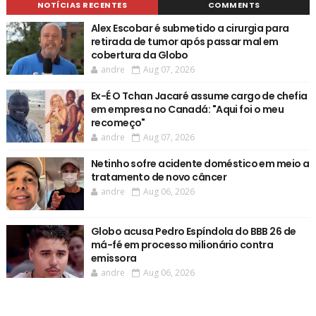
NOTÍCIAS RECENTES
COMMENTS
Alex Escobar é submetido a cirurgia para
retirada de tumor após passar mal em
cobertura da Globo
andre
Aug 07, 2026
Ex-É O Tchan Jacaré assume cargo de chefia
em empresa no Canadá: "Aqui foi o meu
recomeço"
andre
Aug 07, 2026
Netinho sofre acidente doméstico em meio a
tratamento de novo câncer
andre
Aug 06, 2026
Globo acusa Pedro Espíndola do BBB 26 de
má-fé em processo milionário contra
emissora
andre
Aug 06, 2026