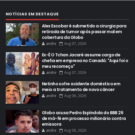
NOTÍCIAS EM DESTAQUE
Alex Escobar é submetido a cirurgia para
retirada de tumor após passar mal em
cobertura da Globo
andre
Aug 07, 2026
Ex-É O Tchan Jacaré assume cargo de
chefia em empresa no Canadá: "Aqui foi o
meu recomeço"
andre
Aug 07, 2026
Netinho sofre acidente doméstico em
meio a tratamento de novo câncer
andre
Aug 06, 2026
Globo acusa Pedro Espíndola do BBB 26
de má-fé em processo milionário contra
emissora
andre
Aug 06, 2026