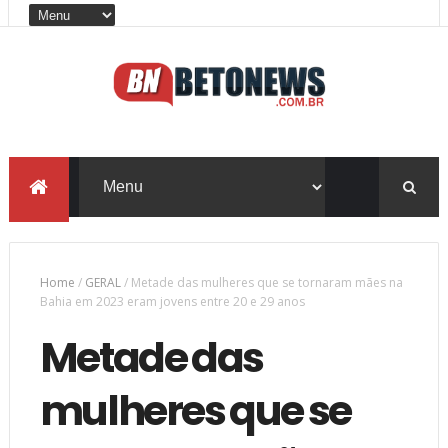
Home
/
GERAL
/
Metade das mulheres que se tornaram mães na
Bahia em 2023 eram jovens entre 20 e 29 anos
Metade das
mulheres que se