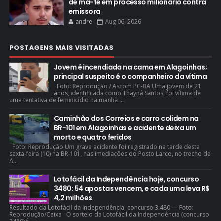
de má-fé em processo milionário contra
emissora
andre
Aug 06, 2026
POSTAGENS MAIS VISITADAS
Jovem é incendiada na cama em Alagoinhas;
principal suspeito é o companheiro da vítima
Foto: Reprodução / Ascom PC-BA Uma jovem de 21
anos, identificada como Thayná Santos, foi vítima de
uma tentativa de feminicídio na manhã ...
Caminhão dos Correios e carro colidem na
BR-101 em Alagoinhas e acidente deixa um
morto e quatro feridos
Foto: Reprodução Um grave acidente foi registrado na tarde desta
sexta-feira (10) na BR-101, nas imediações do Posto Larco, no trecho de
A...
Lotofácil da Independência hoje, concurso
3480: 54 apostas vencem, e cada uma leva R$
4,2 milhões
Resultado da Lotofácil da Independência, concurso 3.480 — Foto:
Reprodução/Caixa O sorteio da Lotofácil da Independência (concurso