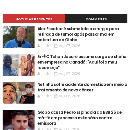
NOTÍCIAS RECENTES
COMMENTS
Alex Escobar é submetido a cirurgia para
retirada de tumor após passar mal em
cobertura da Globo
andre
Aug 07, 2026
Ex-É O Tchan Jacaré assume cargo de chefia
em empresa no Canadá: "Aqui foi o meu
recomeço"
andre
Aug 07, 2026
Netinho sofre acidente doméstico em meio a
tratamento de novo câncer
andre
Aug 06, 2026
Globo acusa Pedro Espíndola do BBB 26 de
má-fé em processo milionário contra
emissora
andre
Aug 06, 2026