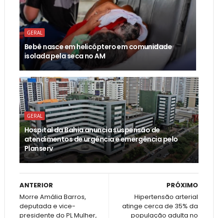
GERAL
Bebê nasce em helicóptero em comunidade
isolada pela seca no AM
GERAL
Hospital da Bahia anuncia suspensão de
atendimentos de urgência e emergência pelo
Planserv
ANTERIOR
PRÓXIMO
Morre Amália Barros,
Hipertensão arterial
deputada e vice-
atinge cerca de 35% da
presidente do PL Mulher,
população adulta no