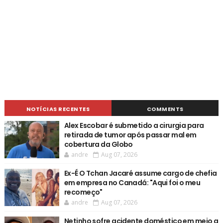
NOTÍCIAS RECENTES
COMMENTS
Alex Escobar é submetido a cirurgia para
retirada de tumor após passar mal em
cobertura da Globo
andre
Aug 07, 2026
Ex-É O Tchan Jacaré assume cargo de chefia
em empresa no Canadá: "Aqui foi o meu
recomeço"
andre
Aug 07, 2026
Netinho sofre acidente doméstico em meio a