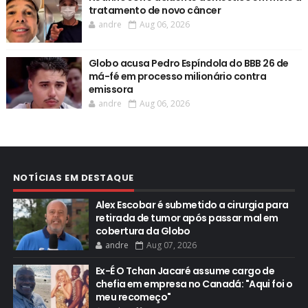
tratamento de novo câncer
andre
Aug 06, 2026
Globo acusa Pedro Espíndola do BBB 26 de
má-fé em processo milionário contra
emissora
andre
Aug 06, 2026
NOTÍCIAS EM DESTAQUE
Alex Escobar é submetido a cirurgia para
retirada de tumor após passar mal em
cobertura da Globo
andre
Aug 07, 2026
Ex-É O Tchan Jacaré assume cargo de
chefia em empresa no Canadá: "Aqui foi o
meu recomeço"