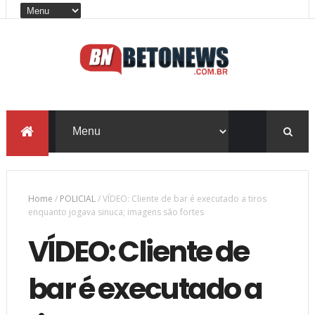
Home
/
POLICIAL
/
VÍDEO: Cliente de bar é executado a tiros
enquanto jogava sinuca; imagens são fortes
VÍDEO: Cliente de
bar é executado a