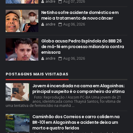
andre
Aug 07, 2026
Netinho sofre acidente doméstico em
meio a tratamento de novo câncer
andre
Aug 06, 2026
Globo acusa Pedro Espíndola do BBB 26
de má-fé em processo milionário contra
emissora
andre
Aug 06, 2026
POSTAGENS MAIS VISITADAS
Jovem é incendiada na cama em Alagoinhas;
principal suspeito é o companheiro da vítima
Foto: Reprodução / Ascom PC-BA Uma jovem de 21
anos, identificada como Thayná Santos, foi vítima de
uma tentativa de feminicídio na manhã ...
Caminhão dos Correios e carro colidem na
BR-101 em Alagoinhas e acidente deixa um
morto e quatro feridos