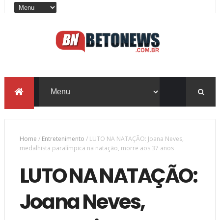
Home
/
Entretenimento
/
LUTO NA NATAÇÃO: Joana Neves,
medalhista paralímpica na natação, morre aos 37 anos
LUTO NA NATAÇÃO:
Joana Neves,