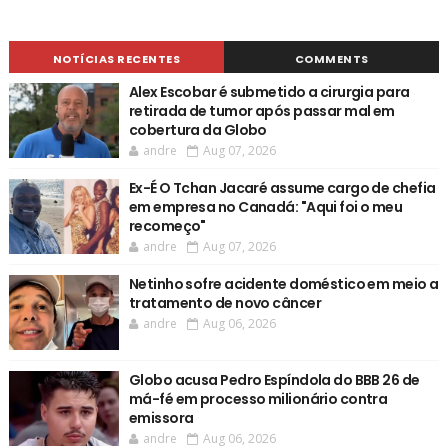
NOTÍCIAS RECENTES
COMMENTS
Alex Escobar é submetido a cirurgia para
retirada de tumor após passar mal em
cobertura da Globo
andre
Aug 07, 2026
Ex-É O Tchan Jacaré assume cargo de chefia
em empresa no Canadá: "Aqui foi o meu
recomeço"
andre
Aug 07, 2026
Netinho sofre acidente doméstico em meio a
tratamento de novo câncer
andre
Aug 06, 2026
Globo acusa Pedro Espíndola do BBB 26 de
má-fé em processo milionário contra
emissora
andre
Aug 06, 2026