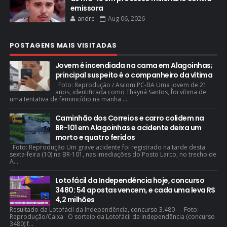
emissora
andre
Aug 06, 2026
POSTAGENS MAIS VISITADAS
Jovem é incendiada na cama em Alagoinhas;
principal suspeito é o companheiro da vítima
Foto: Reprodução / Ascom PC-BA Uma jovem de 21
anos, identificada como Thayná Santos, foi vítima de
uma tentativa de feminicídio na manhã ...
Caminhão dos Correios e carro colidem na
BR-101 em Alagoinhas e acidente deixa um
morto e quatro feridos
Foto: Reprodução Um grave acidente foi registrado na tarde desta
sexta-feira (10) na BR-101, nas imediações do Posto Larco, no trecho de
A...
Lotofácil da Independência hoje, concurso
3480: 54 apostas vencem, e cada uma leva R$
4,2 milhões
Resultado da Lotofácil da Independência, concurso 3.480 — Foto:
Reprodução/Caixa O sorteio da Lotofácil da Independência (concurso
3480) f...