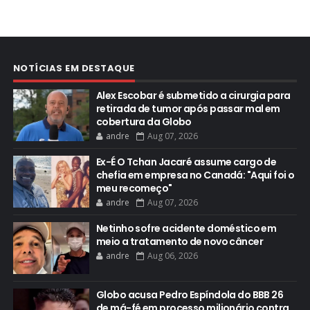
NOTÍCIAS EM DESTAQUE
Alex Escobar é submetido a cirurgia para
retirada de tumor após passar mal em
cobertura da Globo
andre
Aug 07, 2026
Ex-É O Tchan Jacaré assume cargo de
chefia em empresa no Canadá: "Aqui foi o
meu recomeço"
andre
Aug 07, 2026
Netinho sofre acidente doméstico em
meio a tratamento de novo câncer
andre
Aug 06, 2026
Globo acusa Pedro Espíndola do BBB 26
de má-fé em processo milionário contra