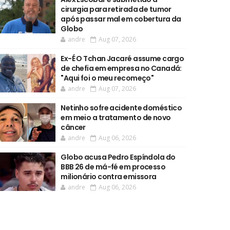
cirurgia para retirada de tumor
após passar mal em cobertura da
Globo
andre
Aug 07, 2026
Ex-É O Tchan Jacaré assume cargo
de chefia em empresa no Canadá:
"Aqui foi o meu recomeço"
andre
Aug 07, 2026
Netinho sofre acidente doméstico
em meio a tratamento de novo
câncer
andre
Aug 06, 2026
Globo acusa Pedro Espíndola do
BBB 26 de má-fé em processo
milionário contra emissora
andre
Aug 06, 2026