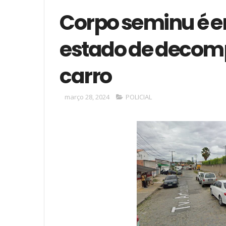
Corpo seminu é 
estado de decomp
carro
março 28, 2024
POLICIAL