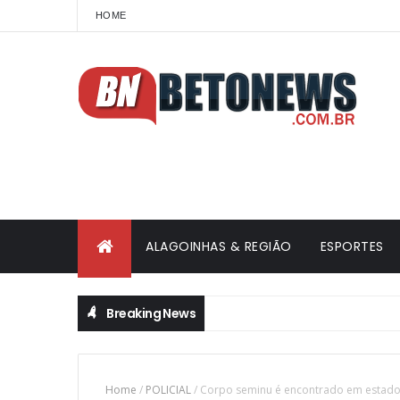
HOME
ALAGOINHAS & REGIÃO
ESPORTES
Breaking News
Home
/
POLICIAL
/
Corpo seminu é encontrado em estado