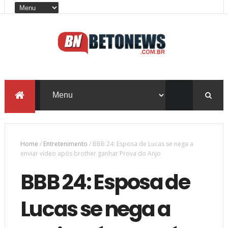
Home
/
Entretenimento
/
BBB 24: Esposa de Lucas se nega a
enviar vídeo após brother ganhar Prova do Anjo
BBB 24: Esposa de
Lucas se nega a