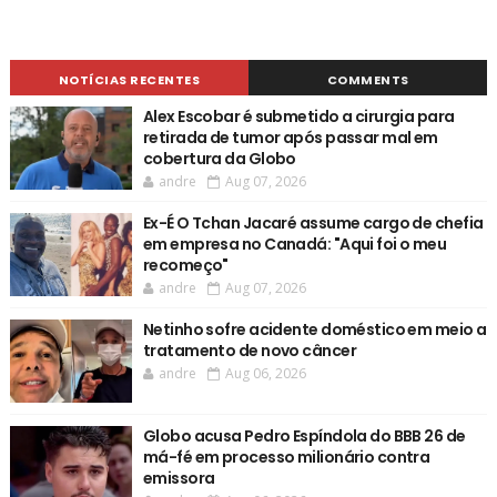
NOTÍCIAS RECENTES
COMMENTS
Alex Escobar é submetido a cirurgia para
retirada de tumor após passar mal em
cobertura da Globo
andre
Aug 07, 2026
Ex-É O Tchan Jacaré assume cargo de chefia
em empresa no Canadá: "Aqui foi o meu
recomeço"
andre
Aug 07, 2026
Netinho sofre acidente doméstico em meio a
tratamento de novo câncer
andre
Aug 06, 2026
Globo acusa Pedro Espíndola do BBB 26 de
má-fé em processo milionário contra
emissora