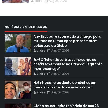
andre
Aug 06, 2026
NOTÍCIAS EM DESTAQUE
Alex Escobar é submetido a cirurgia para
retirada de tumor após passar mal em
cobertura da Globo
andre
Aug 07, 2026
Ex-É O Tchan Jacaré assume cargo de
chefia em empresa no Canadá: "Aqui foi o
meu recomeço"
andre
Aug 07, 2026
Netinho sofre acidente doméstico em
meio a tratamento de novo câncer
andre
Aug 06, 2026
Globo acusa Pedro Espíndola do BBB 26