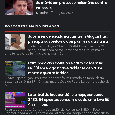
de má-fé em processo milionário contra
emissora
andre
Aug 06, 2026
POSTAGENS MAIS VISITADAS
Jovem é incendiada na cama em Alagoinhas;
principal suspeito é o companheiro da vítima
Foto: Reprodução / Ascom PC-BA Uma jovem de 21
anos, identificada como Thayná Santos, foi vítima de
uma tentativa de feminicídio na manhã ...
Caminhão dos Correios e carro colidem na
BR-101 em Alagoinhas e acidente deixa um
morto e quatro feridos
Foto: Reprodução Um grave acidente foi registrado na tarde desta
sexta-feira (10) na BR-101, nas imediações do Posto Larco, no trecho de
A...
Lotofácil da Independência hoje, concurso
3480: 54 apostas vencem, e cada uma leva R$
4,2 milhões
Resultado da Lotofácil da Independência, concurso 3.480 — Foto:
Reprodução/Caixa O sorteio da Lotofácil da Independência (concurso