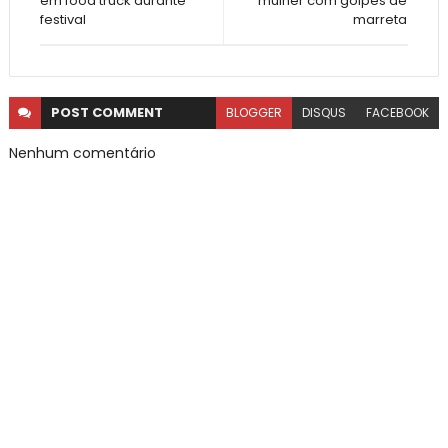
em food truck durante
mulher com golpes de
festival
marreta
POST
COMMENT
BLOGGER
DISQUS
FACEBOOK
Nenhum comentário