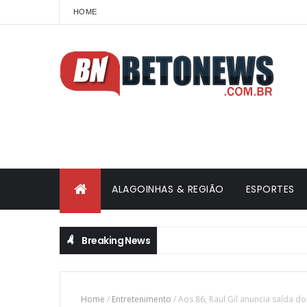
HOME
ALAGOINHAS & REGIÃO
ESPORTES
Breaking News
Home
/
Entretenimento
/
Aos 86, Raul Gil anuncia saída d