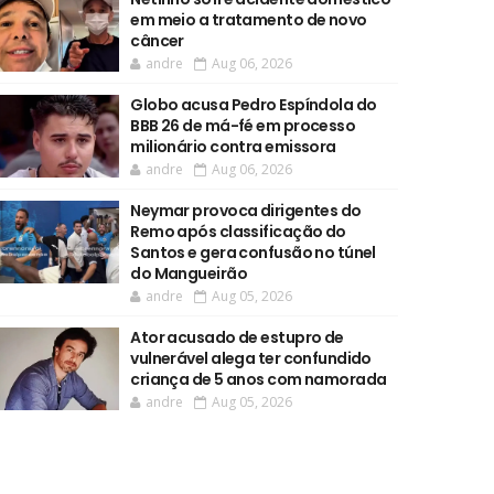
em meio a tratamento de novo
câncer
andre
Aug 06, 2026
Globo acusa Pedro Espíndola do
BBB 26 de má-fé em processo
milionário contra emissora
andre
Aug 06, 2026
Neymar provoca dirigentes do
Remo após classificação do
Santos e gera confusão no túnel
do Mangueirão
andre
Aug 05, 2026
Ator acusado de estupro de
vulnerável alega ter confundido
criança de 5 anos com namorada
andre
Aug 05, 2026