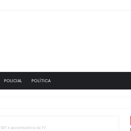
POLICIAL
POLÍTICA
o SBT e aposentadoria da TV