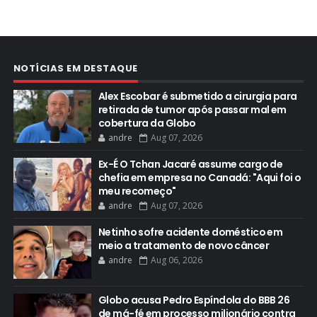
NOTÍCIAS EM DESTAQUE
Alex Escobar é submetido a cirurgia para
retirada de tumor após passar mal em
cobertura da Globo
andre
Aug 07, 2026
Ex-É O Tchan Jacaré assume cargo de
chefia em empresa no Canadá: "Aqui foi o
meu recomeço"
andre
Aug 07, 2026
Netinho sofre acidente doméstico em
meio a tratamento de novo câncer
andre
Aug 06, 2026
Globo acusa Pedro Espíndola do BBB 26
de má-fé em processo milionário contra