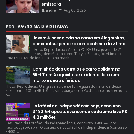
emissora
andre
Aug 06, 2026
POSTAGENS MAIS VISITADAS
Jovem é incendiada na cama em Alagoinhas;
principal suspeito é o companheiro da vítima
Foto: Reprodução / Ascom PC-BA Uma jovem de 21
anos, identificada como Thayná Santos, foi vítima de
uma tentativa de feminicídio na manhã ...
Caminhão dos Correios e carro colidem na
BR-101 em Alagoinhas e acidente deixa um
morto e quatro feridos
Foto: Reprodução Um grave acidente foi registrado na tarde desta
sexta-feira (10) na BR-101, nas imediações do Posto Larco, no trecho de
A...
Lotofácil da Independência hoje, concurso
3480: 54 apostas vencem, e cada uma leva R$
4,2 milhões
Resultado da Lotofácil da Independência, concurso 3.480 — Foto:
Reprodução/Caixa O sorteio da Lotofácil da Independência (concurso
3480) f...