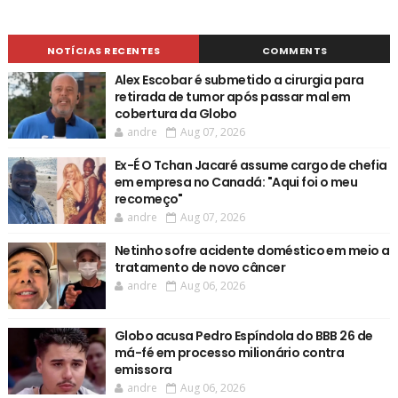
NOTÍCIAS RECENTES
COMMENTS
Alex Escobar é submetido a cirurgia para
retirada de tumor após passar mal em
cobertura da Globo
andre
Aug 07, 2026
Ex-É O Tchan Jacaré assume cargo de chefia
em empresa no Canadá: "Aqui foi o meu
recomeço"
andre
Aug 07, 2026
Netinho sofre acidente doméstico em meio a
tratamento de novo câncer
andre
Aug 06, 2026
Globo acusa Pedro Espíndola do BBB 26 de
má-fé em processo milionário contra
emissora
andre
Aug 06, 2026