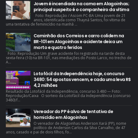
Jovem é incendiada na cama em Alagoinhas;
principal suspeito é o companheiro da vítima
Foto: Reprodução / Ascom PC-BA Uma jovem de 21
anos, identificada como Thayná Santos, foi vítima de
uma tentativa de feminicídio na manhã ...
Caminhão dos Correios e carro colidem na
BR-101 em Alagoinhas e acidente deixa um
morto e quatro feridos
Foto: Reprodução Um grave acidente foi registrado na tarde desta
sexta-feira (10) na BR-101, nas imediações do Posto Larco, no trecho de
A...
Lotofácil da Independência hoje, concurso
3480: 54 apostas vencem, e cada uma leva R$
4,2 milhões
Resultado da Lotofácil da Independência, concurso 3.480 — Foto:
Reprodução/Caixa O sorteio da Lotofácil da Independência (concurso
3480) f...
Vereador do PP é alvo de tentativa de
homicídio em Alagoinhas
O vereador de Alagoinhas Anderson Xará (PP), nome
político de Anderson Carlos da Silva Carvalho, de 47
anos, casado e pai de dois filhos, fo...