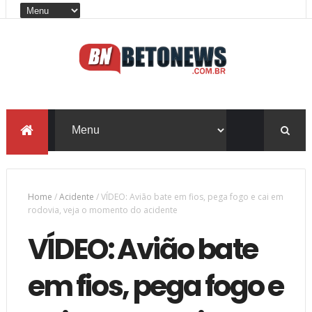
Home
/
Acidente
/
VÍDEO: Avião bate em fios, pega fogo e cai em
rodovia, veja o momento do acidente
VÍDEO: Avião bate
em fios, pega fogo e