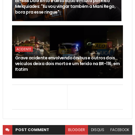
Ex-BBB Davi Brito é desafiado em luta por Rico
Melquiades: "Eu vou vingar também a Mani Rego,
bora pra esse ringue"
ACIDENTE
Grave acidente envolvendo ônibus e outros dois
veículos deixa dois morto e um ferido na BR-116, em
Itatim
POST
COMMENT
BLOGGER
DISQUS
FACEBOOK