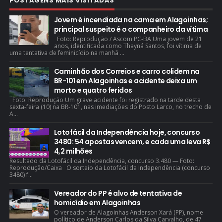
POSTAGENS MAIS VISITADAS
Jovem é incendiada na cama em Alagoinhas;
principal suspeito é o companheiro da vítima
Foto: Reprodução / Ascom PC-BA Uma jovem de 21
anos, identificada como Thayná Santos, foi vítima de
uma tentativa de feminicídio na manhã ...
Caminhão dos Correios e carro colidem na
BR-101 em Alagoinhas e acidente deixa um
morto e quatro feridos
Foto: Reprodução Um grave acidente foi registrado na tarde desta
sexta-feira (10) na BR-101, nas imediações do Posto Larco, no trecho de
A...
Lotofácil da Independência hoje, concurso
3480: 54 apostas vencem, e cada uma leva R$
4,2 milhões
Resultado da Lotofácil da Independência, concurso 3.480 — Foto:
Reprodução/Caixa O sorteio da Lotofácil da Independência (concurso
3480) f...
Vereador do PP é alvo de tentativa de
homicídio em Alagoinhas
O vereador de Alagoinhas Anderson Xará (PP), nome
político de Anderson Carlos da Silva Carvalho, de 47