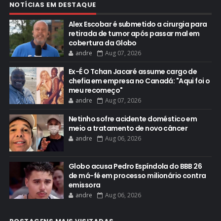
NOTÍCIAS EM DESTAQUE
Alex Escobar é submetido a cirurgia para
retirada de tumor após passar mal em
cobertura da Globo
andre
Aug 07, 2026
Ex-É O Tchan Jacaré assume cargo de
chefia em empresa no Canadá: "Aqui foi o
meu recomeço"
andre
Aug 07, 2026
Netinho sofre acidente doméstico em
meio a tratamento de novo câncer
andre
Aug 06, 2026
Globo acusa Pedro Espíndola do BBB 26
de má-fé em processo milionário contra
emissora
andre
Aug 06, 2026