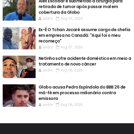
Alex Escobar é submetido a cirurgia para
retirada de tumor após passar mal em
cobertura da Globo
andre
Aug 07, 2026
Ex-É O Tchan Jacaré assume cargo de chefia
em empresa no Canadá: "Aqui foi o meu
recomeço"
andre
Aug 07, 2026
Netinho sofre acidente doméstico em meio a
tratamento de novo câncer
andre
Aug 06, 2026
Globo acusa Pedro Espíndola do BBB 26 de
má-fé em processo milionário contra
emissora
andre
Aug 06, 2026