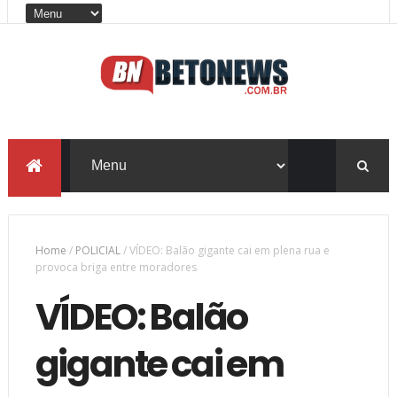
Home
/
POLICIAL
/
VÍDEO: Balão gigante cai em plena rua e
provoca briga entre moradores
VÍDEO: Balão
gigante cai em