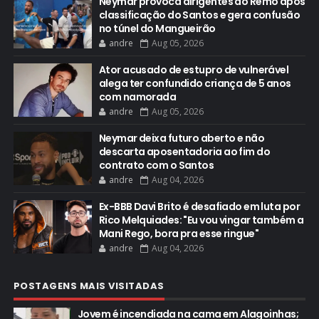
Neymar provoca dirigentes do Remo após
classificação do Santos e gera confusão
no túnel do Mangueirão
andre
Aug 05, 2026
Ator acusado de estupro de vulnerável
alega ter confundido criança de 5 anos
com namorada
andre
Aug 05, 2026
Neymar deixa futuro aberto e não
descarta aposentadoria ao fim do
contrato com o Santos
andre
Aug 04, 2026
Ex-BBB Davi Brito é desafiado em luta por
Rico Melquiades: "Eu vou vingar também a
Mani Rego, bora pra esse ringue"
andre
Aug 04, 2026
POSTAGENS MAIS VISITADAS
Jovem é incendiada na cama em Alagoinhas;