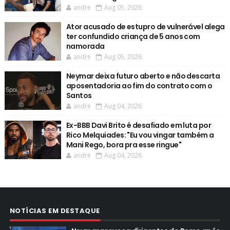
andre
Aug 05, 2026
Ator acusado de estupro de vulnerável alega
ter confundido criança de 5 anos com
namorada
andre
Aug 05, 2026
Neymar deixa futuro aberto e não descarta
aposentadoria ao fim do contrato com o
Santos
andre
Aug 04, 2026
Ex-BBB Davi Brito é desafiado em luta por
Rico Melquiades: "Eu vou vingar também a
Mani Rego, bora pra esse ringue"
andre
Aug 04, 2026
NOTÍCIAS EM DESTAQUE