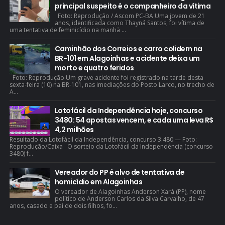
principal suspeito é o companheiro da vítima
Foto: Reprodução / Ascom PC-BA Uma jovem de 21
anos, identificada como Thayná Santos, foi vítima de
uma tentativa de feminicídio na manhã ...
Caminhão dos Correios e carro colidem na
BR-101 em Alagoinhas e acidente deixa um
morto e quatro feridos
Foto: Reprodução Um grave acidente foi registrado na tarde desta
sexta-feira (10) na BR-101, nas imediações do Posto Larco, no trecho de
A...
Lotofácil da Independência hoje, concurso
3480: 54 apostas vencem, e cada uma leva R$
4,2 milhões
Resultado da Lotofácil da Independência, concurso 3.480 — Foto:
Reprodução/Caixa O sorteio da Lotofácil da Independência (concurso
3480) f...
Vereador do PP é alvo de tentativa de
homicídio em Alagoinhas
O vereador de Alagoinhas Anderson Xará (PP), nome
político de Anderson Carlos da Silva Carvalho, de 47
anos, casado e pai de dois filhos, fo...