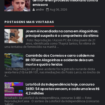
de má-fé em processo milionário contra
emissora
andre
Aug 06, 2026
POSTAGENS MAIS VISITADAS
Jovem é incendiada na cama em Alagoinhas;
principal suspeito é o companheiro da vítima
Foto: Reprodução / Ascom PC-BA Uma jovem de 21
anos, identificada como Thayná Santos, foi vítima de
uma tentativa de feminicídio na manhã ...
Caminhão dos Correios e carro colidem na
BR-101 em Alagoinhas e acidente deixa um
morto e quatro feridos
Foto: Reprodução Um grave acidente foi registrado na tarde desta
sexta-feira (10) na BR-101, nas imediações do Posto Larco, no trecho de
A...
Lotofácil da Independência hoje, concurso
3480: 54 apostas vencem, e cada uma leva R$
4,2 milhões
Resultado da Lotofácil da Independência, concurso 3.480 — Foto:
Reprodução/Caixa O sorteio da Lotofácil da Independência (concurso
3480) f...