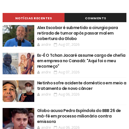
NOTÍCIAS RECENTES
COMMENTS
Alex Escobar é submetido a cirurgia para
retirada de tumor após passar mal em
cobertura da Globo
andre
Aug 07, 2026
Ex-É O Tchan Jacaré assume cargo de chefia
em empresa no Canadá: "Aqui foi o meu
recomeço"
andre
Aug 07, 2026
Netinho sofre acidente doméstico em meio a
tratamento de novo câncer
andre
Aug 06, 2026
Globo acusa Pedro Espíndola do BBB 26 de
má-fé em processo milionário contra
emissora
andre
Aug 06, 2026