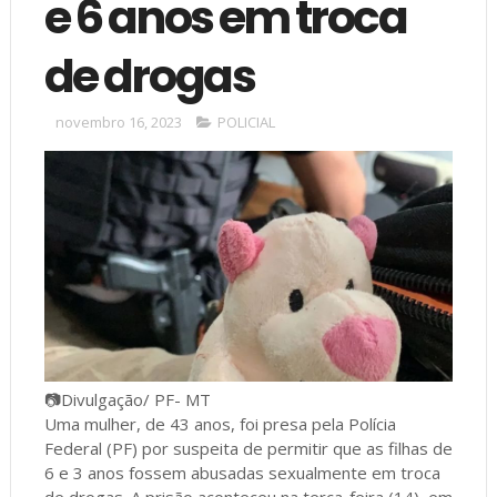
e 6 anos em troca
de drogas
novembro 16, 2023
POLICIAL
📷Divulgação/ PF- MT
Uma mulher, de 43 anos, foi presa pela Polícia
Federal (PF) por suspeita de permitir que as filhas de
6 e 3 anos fossem abusadas sexualmente em troca
de drogas. A prisão aconteceu na terça-feira (14), em