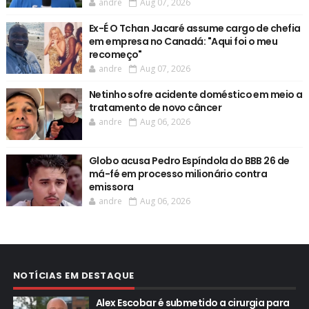
andre
Aug 07, 2026
Ex-É O Tchan Jacaré assume cargo de chefia
em empresa no Canadá: "Aqui foi o meu
recomeço"
andre
Aug 07, 2026
Netinho sofre acidente doméstico em meio a
tratamento de novo câncer
andre
Aug 06, 2026
Globo acusa Pedro Espíndola do BBB 26 de
má-fé em processo milionário contra
emissora
andre
Aug 06, 2026
NOTÍCIAS EM DESTAQUE
Alex Escobar é submetido a cirurgia para