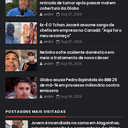
retirada de tumor após passar mal em
cobertura da Globo
andre
Aug 07, 2026
Ex-É O Tchan Jacaré assume cargo de
chefia em empresa no Canadá: "Aqui foi o
meu recomeço"
andre
Aug 07, 2026
Netinho sofre acidente doméstico em
meio a tratamento de novo câncer
andre
Aug 06, 2026
Globo acusa Pedro Espíndola do BBB 26
de má-fé em processo milionário contra
emissora
andre
Aug 06, 2026
POSTAGENS MAIS VISITADAS
Jovem é incendiada na cama em Alagoinhas;