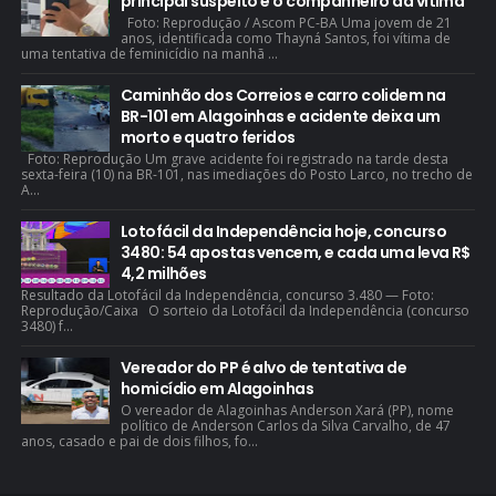
principal suspeito é o companheiro da vítima
Foto: Reprodução / Ascom PC-BA Uma jovem de 21
anos, identificada como Thayná Santos, foi vítima de
uma tentativa de feminicídio na manhã ...
Caminhão dos Correios e carro colidem na
BR-101 em Alagoinhas e acidente deixa um
morto e quatro feridos
Foto: Reprodução Um grave acidente foi registrado na tarde desta
sexta-feira (10) na BR-101, nas imediações do Posto Larco, no trecho de
A...
Lotofácil da Independência hoje, concurso
3480: 54 apostas vencem, e cada uma leva R$
4,2 milhões
Resultado da Lotofácil da Independência, concurso 3.480 — Foto:
Reprodução/Caixa O sorteio da Lotofácil da Independência (concurso
3480) f...
Vereador do PP é alvo de tentativa de
homicídio em Alagoinhas
O vereador de Alagoinhas Anderson Xará (PP), nome
político de Anderson Carlos da Silva Carvalho, de 47
anos, casado e pai de dois filhos, fo...