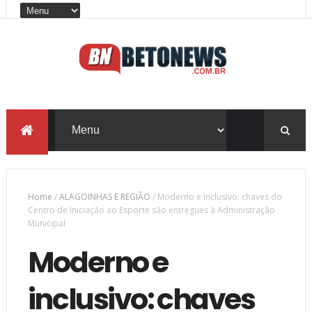
Home
/
ALAGOINHAS E REGIÃO
/
Moderno e inclusivo: chaves do
Centro de Iniciação ao Esporte são entregues à Administração
Municipal
Moderno e
inclusivo: chaves