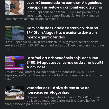
Jovem é incendiada na cama em Alagoinhas;
principal suspeito é o companheiro da vítima
Foto: Reprodução / Ascom PC-BA Uma jovem de 21
anos, identificada como Thayná Santos, foi vítima de
uma tentativa de feminicídio na manhã ...
Caminhão dos Correios e carro colidem na
BR-101 em Alagoinhas e acidente deixa um
morto e quatro feridos
Foto: Reprodução Um grave acidente foi registrado na tarde desta
sexta-feira (10) na BR-101, nas imediações do Posto Larco, no trecho de
A...
Lotofácil da Independência hoje, concurso
3480: 54 apostas vencem, e cada uma leva R$
4,2 milhões
Resultado da Lotofácil da Independência, concurso 3.480 — Foto:
Reprodução/Caixa O sorteio da Lotofácil da Independência (concurso
3480) f...
Vereador do PP é alvo de tentativa de
homicídio em Alagoinhas
O vereador de Alagoinhas Anderson Xará (PP), nome
político de Anderson Carlos da Silva Carvalho, de 47
anos, casado e pai de dois filhos, fo...