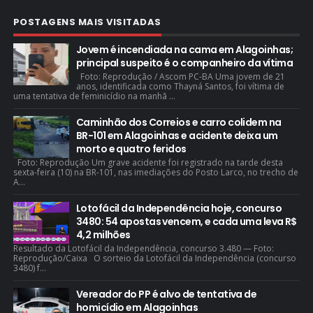
POSTAGENS MAIS VISITADAS
Jovem é incendiada na cama em Alagoinhas;
principal suspeito é o companheiro da vítima
Foto: Reprodução / Ascom PC-BA Uma jovem de 21
anos, identificada como Thayná Santos, foi vítima de
uma tentativa de feminicídio na manhã ...
Caminhão dos Correios e carro colidem na
BR-101 em Alagoinhas e acidente deixa um
morto e quatro feridos
Foto: Reprodução Um grave acidente foi registrado na tarde desta
sexta-feira (10) na BR-101, nas imediações do Posto Larco, no trecho de
A...
Lotofácil da Independência hoje, concurso
3480: 54 apostas vencem, e cada uma leva R$
4,2 milhões
Resultado da Lotofácil da Independência, concurso 3.480 — Foto:
Reprodução/Caixa O sorteio da Lotofácil da Independência (concurso
3480) f...
Vereador do PP é alvo de tentativa de
homicídio em Alagoinhas