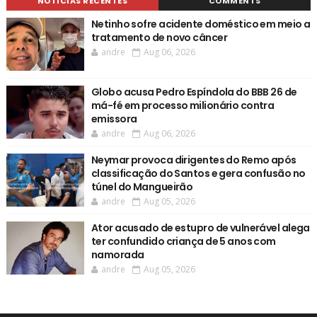
NOTÍCIAS RECENTES
COMMENTS
Netinho sofre acidente doméstico em meio a
tratamento de novo câncer
andre
Aug 06, 2026
Globo acusa Pedro Espíndola do BBB 26 de
má-fé em processo milionário contra
emissora
andre
Aug 06, 2026
Neymar provoca dirigentes do Remo após
classificação do Santos e gera confusão no
túnel do Mangueirão
andre
Aug 05, 2026
Ator acusado de estupro de vulnerável alega
ter confundido criança de 5 anos com
namorada
andre
Aug 05, 2026