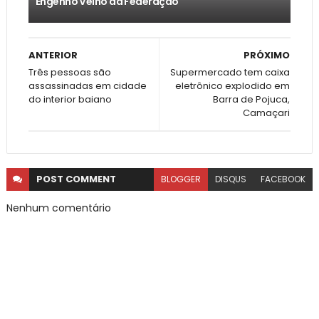
Engenho Velho da Federação
ANTERIOR
PRÓXIMO
Três pessoas são
Supermercado tem caixa
assassinadas em cidade
eletrônico explodido em
do interior baiano
Barra de Pojuca,
Camaçari
POST
COMMENT
BLOGGER
DISQUS
FACEBOOK
Nenhum comentário