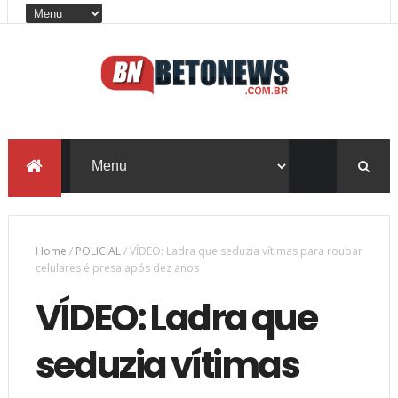
Home
/
POLICIAL
/
VÍDEO: Ladra que seduzia vítimas para roubar
celulares é presa após dez anos
VÍDEO: Ladra que
seduzia vítimas