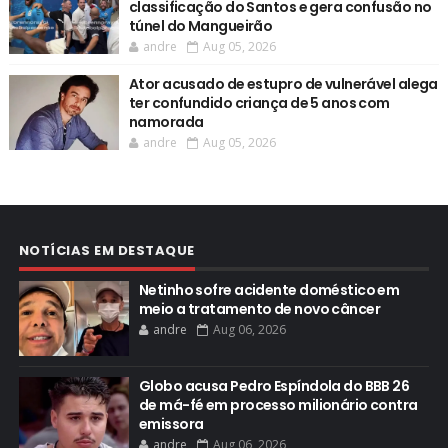
classificação do Santos e gera confusão no
túnel do Mangueirão
andre
Aug 05, 2026
Ator acusado de estupro de vulnerável alega
ter confundido criança de 5 anos com
namorada
andre
Aug 05, 2026
NOTÍCIAS EM DESTAQUE
Netinho sofre acidente doméstico em
meio a tratamento de novo câncer
andre
Aug 06, 2026
Globo acusa Pedro Espíndola do BBB 26
de má-fé em processo milionário contra
emissora
andre
Aug 06, 2026