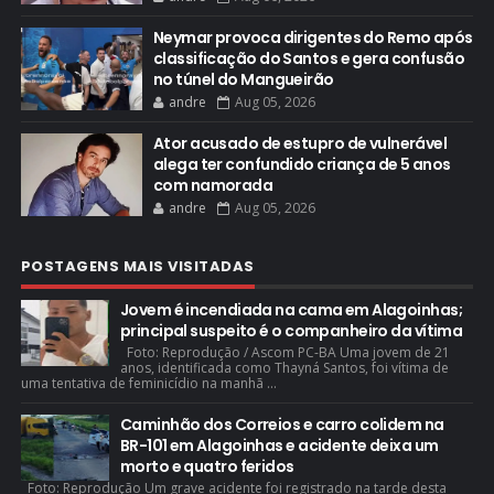
Neymar provoca dirigentes do Remo após
classificação do Santos e gera confusão
no túnel do Mangueirão
andre
Aug 05, 2026
Ator acusado de estupro de vulnerável
alega ter confundido criança de 5 anos
com namorada
andre
Aug 05, 2026
POSTAGENS MAIS VISITADAS
Jovem é incendiada na cama em Alagoinhas;
principal suspeito é o companheiro da vítima
Foto: Reprodução / Ascom PC-BA Uma jovem de 21
anos, identificada como Thayná Santos, foi vítima de
uma tentativa de feminicídio na manhã ...
Caminhão dos Correios e carro colidem na
BR-101 em Alagoinhas e acidente deixa um
morto e quatro feridos
Foto: Reprodução Um grave acidente foi registrado na tarde desta