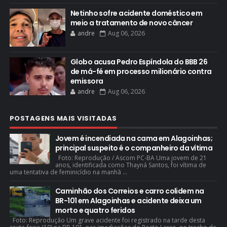
Netinho sofre acidente doméstico em
meio a tratamento de novo câncer
andre
Aug 06, 2026
Globo acusa Pedro Espíndola do BBB 26
de má-fé em processo milionário contra
emissora
andre
Aug 06, 2026
POSTAGENS MAIS VISITADAS
Jovem é incendiada na cama em Alagoinhas;
principal suspeito é o companheiro da vítima
Foto: Reprodução / Ascom PC-BA Uma jovem de 21
anos, identificada como Thayná Santos, foi vítima de
uma tentativa de feminicídio na manhã ...
Caminhão dos Correios e carro colidem na
BR-101 em Alagoinhas e acidente deixa um
morto e quatro feridos
Foto: Reprodução Um grave acidente foi registrado na tarde desta