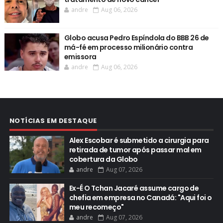
andre
Aug 06, 2026
Globo acusa Pedro Espíndola do BBB 26 de
má-fé em processo milionário contra
emissora
andre
Aug 06, 2026
NOTÍCIAS EM DESTAQUE
Alex Escobar é submetido a cirurgia para
retirada de tumor após passar mal em
cobertura da Globo
andre
Aug 07, 2026
Ex-É O Tchan Jacaré assume cargo de
chefia em empresa no Canadá: "Aqui foi o
meu recomeço"
andre
Aug 07, 2026