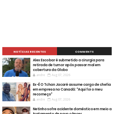
NOTÍCIAS RECENTES
COMMENTS
Alex Escobar é submetido a cirurgia para
retirada de tumor após passar mal em
cobertura da Globo
andre
Aug 07, 2026
Ex-É O Tchan Jacaré assume cargo de chefia
em empresa no Canadá: "Aqui foi o meu
recomeço"
andre
Aug 07, 2026
Netinho sofre acidente doméstico em meio a
tratamento de novo câncer