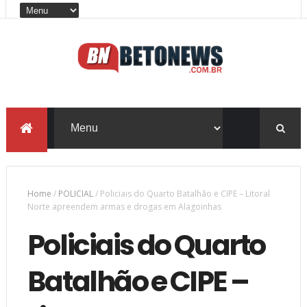
Home
/
POLICIAL
/
Policiais do Quarto Batalhão e CIPE – Litoral
Norte apreendem armas e drogas em Alagoinhas
Policiais do Quarto
Batalhão e CIPE –