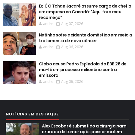
Ex-É O Tchan Jacaré assume cargo de chefia
em empresa no Canadá: "Aqui foi o meu
recomeço"
andre
Aug 07, 2026
Netinho sofre acidente doméstico em meio a
tratamento de novo câncer
andre
Aug 06, 2026
Globo acusa Pedro Espíndola do BBB 26 de
má-fé em processo milionário contra
emissora
andre
Aug 06, 2026
NOTÍCIAS EM DESTAQUE
Alex Escobar é submetido a cirurgia para
retirada de tumor após passar mal em