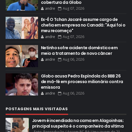
cobertura da Globo
andre
Aug 07, 2026
Ex-É O Tchan Jacaré assume cargo de
chefia em empresa no Canadá: "Aqui foi o
meu recomeço"
andre
Aug 07, 2026
Netinho sofre acidente doméstico em
meio a tratamento de novo câncer
andre
Aug 06, 2026
Globo acusa Pedro Espíndola do BBB 26
de má-fé em processo milionário contra
emissora
andre
Aug 06, 2026
POSTAGENS MAIS VISITADAS
Jovem é incendiada na cama em Alagoinhas;
principal suspeito é o companheiro da vítima
Foto: Reprodução / Ascom PC-BA Uma jovem de 21