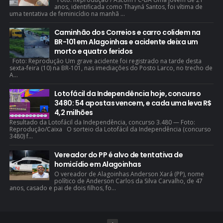
anos, identificada como Thayná Santos, foi vítima de
uma tentativa de feminicídio na manhã ...
Caminhão dos Correios e carro colidem na
BR-101 em Alagoinhas e acidente deixa um
morto e quatro feridos
Foto: Reprodução Um grave acidente foi registrado na tarde desta
sexta-feira (10) na BR-101, nas imediações do Posto Larco, no trecho de
A...
Lotofácil da Independência hoje, concurso
3480: 54 apostas vencem, e cada uma leva R$
4,2 milhões
Resultado da Lotofácil da Independência, concurso 3.480 — Foto:
Reprodução/Caixa O sorteio da Lotofácil da Independência (concurso
3480) f...
Vereador do PP é alvo de tentativa de
homicídio em Alagoinhas
O vereador de Alagoinhas Anderson Xará (PP), nome
político de Anderson Carlos da Silva Carvalho, de 47
anos, casado e pai de dois filhos, fo...