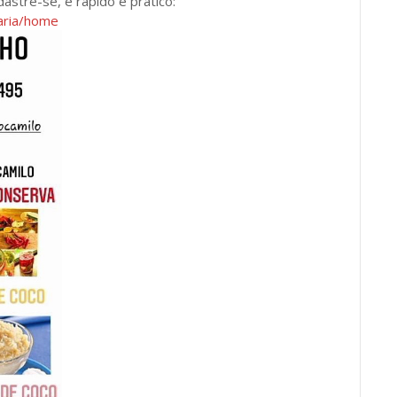
dastre-se, é rápido e prático:
zaria/home