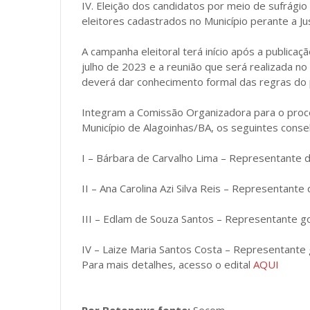
IV. Eleição dos candidatos por meio de sufrágio 
eleitores cadastrados no Município perante a Just
A campanha eleitoral terá início após a publicaçã
julho de 2023 e a reunião que será realizada no
deverá dar conhecimento formal das regras do p
Integram a Comissão Organizadora para o pro
Município de Alagoinhas/BA, os seguintes consel
I – Bárbara de Carvalho Lima – Representante da
II – Ana Carolina Azi Silva Reis – Representante 
III – Edlam de Souza Santos – Representante g
IV – Laize Maria Santos Costa – Representante
Para mais detalhes, acesso o edital
AQUI
Por Betonews fonte:
Secom