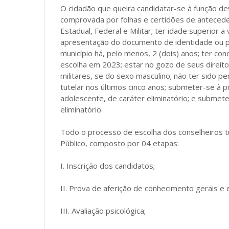
O cidadão que queira candidatar-se à função d
comprovada por folhas e certidões de anteceden
Estadual, Federal e Militar; ter idade superior
apresentação do documento de identidade ou por
município há, pelo menos, 2 (dois) anos; ter co
escolha em 2023; estar no gozo de seus direito
militares, se do sexo masculino; não ter sido p
tutelar nos últimos cinco anos; submeter-se à p
adolescente, de caráter eliminatório; e submet
eliminatório.
Todo o processo de escolha dos conselheiros tut
Público, composto por 04 etapas:
I. Inscrição dos candidatos;
II. Prova de aferição de conhecimento gerais e 
III. Avaliação psicológica;