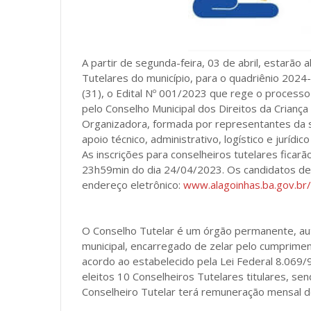
A partir de segunda-feira, 03 de abril, estarão 
Tutelares do município, para o quadriênio 2024-2
(31), o Edital Nº 001/2023 que rege o process
pelo Conselho Municipal dos Direitos da Crian
Organizadora, formada por representantes da 
apoio técnico, administrativo, logístico e jurídic
As inscrições para conselheiros tutelares ficar
23h59min do dia 24/04/2023. Os candidatos dev
endereço eletrônico:
www.alagoinhas.ba.gov.br/
O Conselho Tutelar é um órgão permanente, autô
municipal, encarregado de zelar pelo cumprimen
acordo ao estabelecido pela Lei Federal 8.069/
eleitos 10 Conselheiros Tutelares titulares, se
Conselheiro Tutelar terá remuneração mensal d