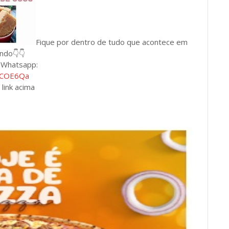
Fique por dentro de tudo que acontece em
undo👇👇
e Whatsapp:
BLCOE6Qa
 link acima