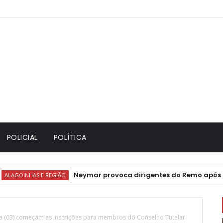
POLICIAL
POLÍTICA
Neymar provoca dirigentes do Remo após classific
AS E REGIÃO
a (03) começam as inscrições para membros do Conselho Tutelar