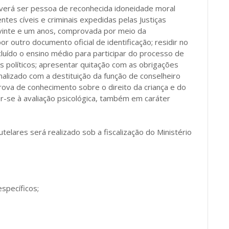
everá ser pessoa de reconhecida idoneidade moral
tes cíveis e criminais expedidas pelas Justiças
 a vinte e um anos, comprovada por meio da
 outro documento oficial de identificação; residir no
ncluído o ensino médio para participar do processo de
s políticos; apresentar quitação com as obrigações
enalizado com a destituição da função de conselheiro
rova de conhecimento sobre o direito da criança e do
er-se à avaliação psicológica, também em caráter
elares será realizado sob a fiscalização do Ministério
específicos;