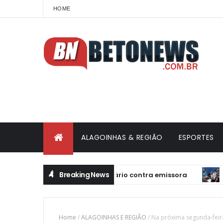
HOME
ALAGOINHAS & REGIÃO
ESPORTES
Breaking News
á-fé em processo milionário contra emissora
ALAGOINH
Home
/
ALAGOINHAS E REGIÃO
/
Na próxima segunda-feir