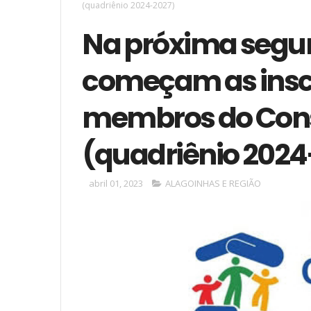
(quadriênio 2024-2027)
Na próxima segun
começam as insc
membros do Cons
(quadriênio 2024
abril 01, 2023
ALAGOINHAS E REGIÃO