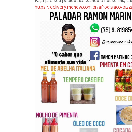
Faça já o seu pedido acessando o nosso link, ca
https://delivery.menew.com.br/afrodisiaco-piz