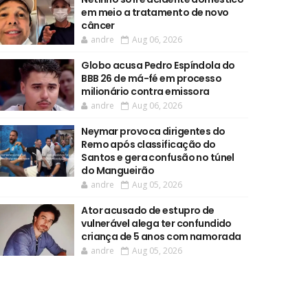
em meio a tratamento de novo
câncer
andre
Aug 06, 2026
Globo acusa Pedro Espíndola do
BBB 26 de má-fé em processo
milionário contra emissora
andre
Aug 06, 2026
Neymar provoca dirigentes do
Remo após classificação do
Santos e gera confusão no túnel
do Mangueirão
andre
Aug 05, 2026
Ator acusado de estupro de
vulnerável alega ter confundido
criança de 5 anos com namorada
andre
Aug 05, 2026