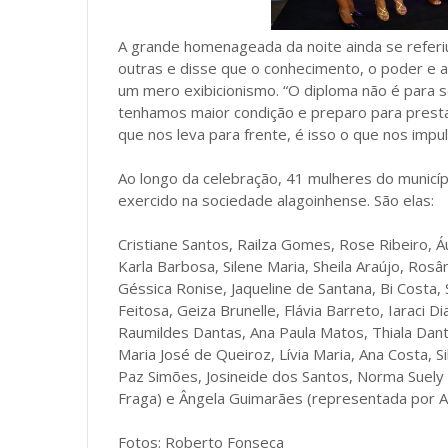
A grande homenageada da noite ainda se referi
outras e disse que o conhecimento, o poder e a
um mero exibicionismo. “O diploma não é para 
tenhamos maior condição e preparo para prestar
que nos leva para frente, é isso o que nos impul
Ao longo da celebração, 41 mulheres do municí
exercido na sociedade alagoinhense. São elas:
Cristiane Santos, Railza Gomes, Rose Ribeiro, Áu
Karla Barbosa, Silene Maria, Sheila Araújo, Rosân
Géssica Ronise, Jaqueline de Santana, Bi Costa, S
Feitosa, Geiza Brunelle, Flávia Barreto, Iaraci Dia
Raumildes Dantas, Ana Paula Matos, Thiala Danta
Maria José de Queiroz, Lívia Maria, Ana Costa, Si
Paz Simões, Josineide dos Santos, Norma Suely 
Fraga) e Ângela Guimarães (representada por Al
Fotos: Roberto Fonseca