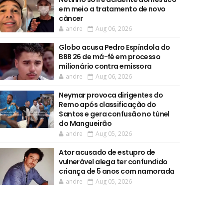
em meio a tratamento de novo
câncer
andre
Aug 06, 2026
Globo acusa Pedro Espíndola do
BBB 26 de má-fé em processo
milionário contra emissora
andre
Aug 06, 2026
Neymar provoca dirigentes do
Remo após classificação do
Santos e gera confusão no túnel
do Mangueirão
andre
Aug 05, 2026
Ator acusado de estupro de
vulnerável alega ter confundido
criança de 5 anos com namorada
andre
Aug 05, 2026