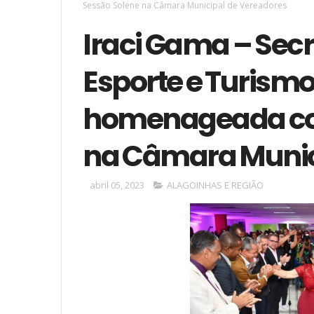
Sessão Solene na Câmara Municipal de Vereadores
Iraci Gama – Secr
Esporte e Turismo
homenageada co
na Câmara Munic
abril 05, 2023
ALAGOINHAS E REGIÃO