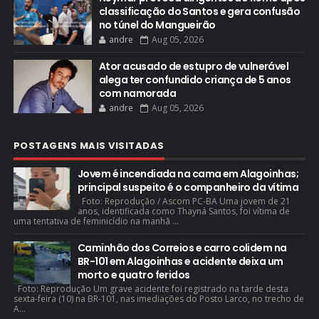
classificação do Santos e gera confusão
no túnel do Mangueirão
andre
Aug 05, 2026
Ator acusado de estupro de vulnerável
alega ter confundido criança de 5 anos
com namorada
andre
Aug 05, 2026
POSTAGENS MAIS VISITADAS
Jovem é incendiada na cama em Alagoinhas;
principal suspeito é o companheiro da vítima
Foto: Reprodução / Ascom PC-BA Uma jovem de 21
anos, identificada como Thayná Santos, foi vítima de
uma tentativa de feminicídio na manhã ...
Caminhão dos Correios e carro colidem na
BR-101 em Alagoinhas e acidente deixa um
morto e quatro feridos
Foto: Reprodução Um grave acidente foi registrado na tarde desta
sexta-feira (10) na BR-101, nas imediações do Posto Larco, no trecho de
A...