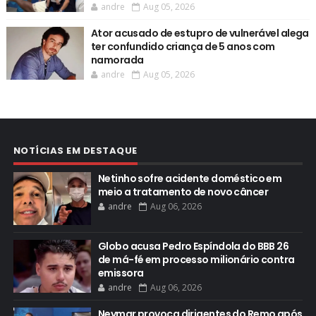
andre
Aug 05, 2026
Ator acusado de estupro de vulnerável alega
ter confundido criança de 5 anos com
namorada
andre
Aug 05, 2026
NOTÍCIAS EM DESTAQUE
Netinho sofre acidente doméstico em
meio a tratamento de novo câncer
andre
Aug 06, 2026
Globo acusa Pedro Espíndola do BBB 26
de má-fé em processo milionário contra
emissora
andre
Aug 06, 2026
Neymar provoca dirigentes do Remo após