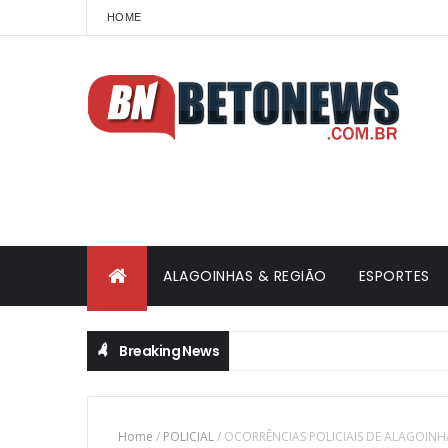
HOME
ALAGOINHAS & REGIÃO
ESPORTES
Breaking News
á momentos na vida que parecem impossíveis de explicar"
Home
/
POLICIAL
/
OCORRÊNCIAS POLICIAIS DE ALAGOINHA