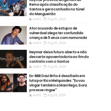
Remo após classificação do
Santos e gera confusão no túnel
do Mangueirão
andre
Aug 05, 2026
Ator acusado de estupro de
vulnerável alega ter confundido
criança de 5 anos com namorada
andre
Aug 05, 2026
Neymar deixa futuro aberto e não
descarta aposentadoria ao fim do
contrato com o Santos
andre
Aug 04, 2026
Ex-BBB Davi Brito é desafiado em
luta por Rico Melquiades: "Eu vou
vingar também a Mani Rego, bora
pra esse ringue"
andre
Aug 04, 2026