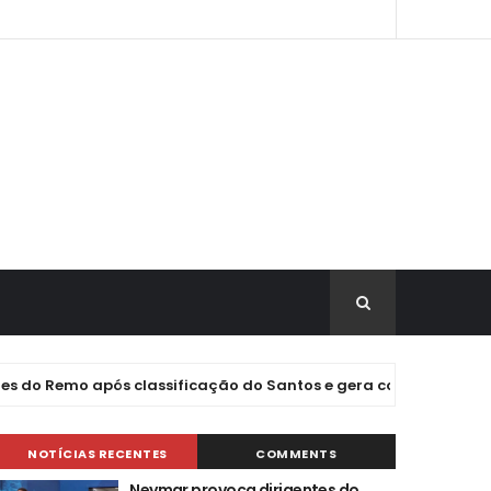
emo após classificação do Santos e gera confusão no túnel do
NOTÍCIAS RECENTES
COMMENTS
Neymar provoca dirigentes do