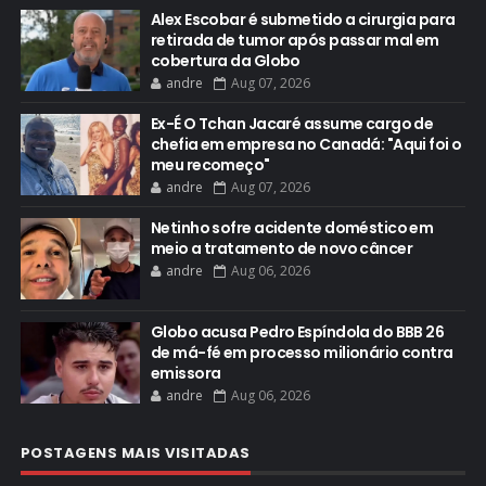
Alex Escobar é submetido a cirurgia para
retirada de tumor após passar mal em
cobertura da Globo
andre
Aug 07, 2026
Ex-É O Tchan Jacaré assume cargo de
chefia em empresa no Canadá: "Aqui foi o
meu recomeço"
andre
Aug 07, 2026
Netinho sofre acidente doméstico em
meio a tratamento de novo câncer
andre
Aug 06, 2026
Globo acusa Pedro Espíndola do BBB 26
de má-fé em processo milionário contra
emissora
andre
Aug 06, 2026
POSTAGENS MAIS VISITADAS