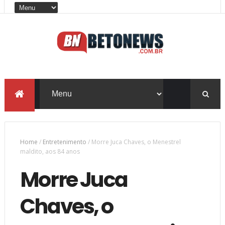
Home
/
Entretenimento
/
Morre Juca Chaves, o Menestrel
maldito, aos 84 anos
Morre Juca
Chaves, o