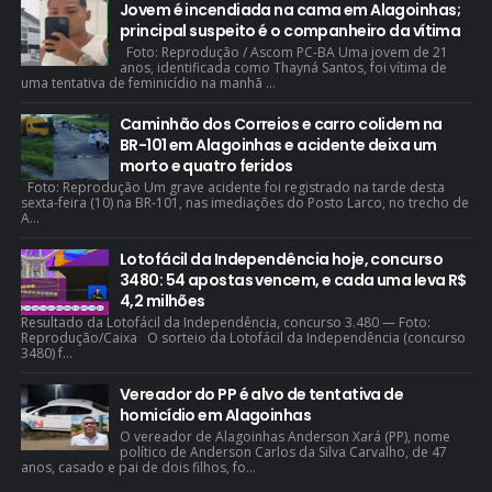
Jovem é incendiada na cama em Alagoinhas;
principal suspeito é o companheiro da vítima
Foto: Reprodução / Ascom PC-BA Uma jovem de 21
anos, identificada como Thayná Santos, foi vítima de
uma tentativa de feminicídio na manhã ...
Caminhão dos Correios e carro colidem na
BR-101 em Alagoinhas e acidente deixa um
morto e quatro feridos
Foto: Reprodução Um grave acidente foi registrado na tarde desta
sexta-feira (10) na BR-101, nas imediações do Posto Larco, no trecho de
A...
Lotofácil da Independência hoje, concurso
3480: 54 apostas vencem, e cada uma leva R$
4,2 milhões
Resultado da Lotofácil da Independência, concurso 3.480 — Foto:
Reprodução/Caixa O sorteio da Lotofácil da Independência (concurso
3480) f...
Vereador do PP é alvo de tentativa de
homicídio em Alagoinhas
O vereador de Alagoinhas Anderson Xará (PP), nome
político de Anderson Carlos da Silva Carvalho, de 47
anos, casado e pai de dois filhos, fo...