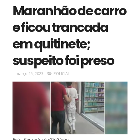
Maranhão de carro
e ficou trancada
em quitinete;
suspeito foi preso
março 15, 2023
POLICIAL
Foto: Reprodução/TV Globo