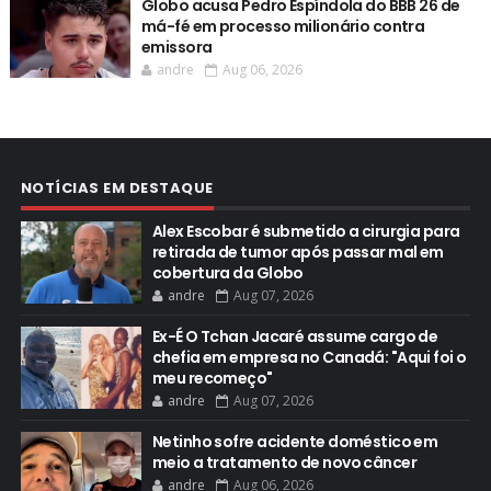
Globo acusa Pedro Espíndola do BBB 26 de
má-fé em processo milionário contra
emissora
andre
Aug 06, 2026
NOTÍCIAS EM DESTAQUE
Alex Escobar é submetido a cirurgia para
retirada de tumor após passar mal em
cobertura da Globo
andre
Aug 07, 2026
Ex-É O Tchan Jacaré assume cargo de
chefia em empresa no Canadá: "Aqui foi o
meu recomeço"
andre
Aug 07, 2026
Netinho sofre acidente doméstico em
meio a tratamento de novo câncer
andre
Aug 06, 2026