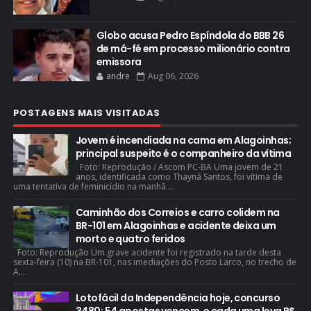
Globo acusa Pedro Espíndola do BBB 26
de má-fé em processo milionário contra
emissora
andre
Aug 06, 2026
POSTAGENS MAIS VISITADAS
Jovem é incendiada na cama em Alagoinhas;
principal suspeito é o companheiro da vítima
Foto: Reprodução / Ascom PC-BA Uma jovem de 21
anos, identificada como Thayná Santos, foi vítima de
uma tentativa de feminicídio na manhã ...
Caminhão dos Correios e carro colidem na
BR-101 em Alagoinhas e acidente deixa um
morto e quatro feridos
Foto: Reprodução Um grave acidente foi registrado na tarde desta
sexta-feira (10) na BR-101, nas imediações do Posto Larco, no trecho de
A...
Lotofácil da Independência hoje, concurso