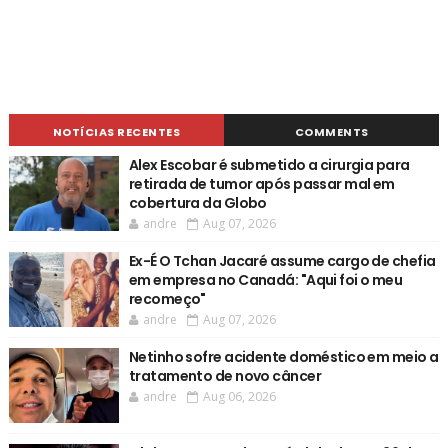
NOTÍCIAS RECENTES
COMMENTS
Alex Escobar é submetido a cirurgia para
retirada de tumor após passar mal em
cobertura da Globo
andre
Aug 07, 2026
Ex-É O Tchan Jacaré assume cargo de chefia
em empresa no Canadá: "Aqui foi o meu
recomeço"
andre
Aug 07, 2026
Netinho sofre acidente doméstico em meio a
tratamento de novo câncer
andre
Aug 06, 2026