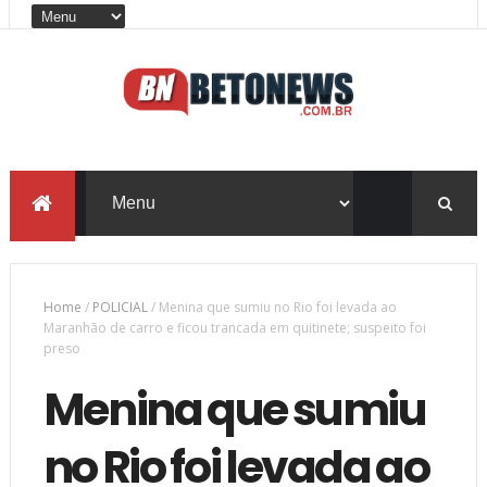
Home
/
POLICIAL
/
Menina que sumiu no Rio foi levada ao
Maranhão de carro e ficou trancada em quitinete; suspeito foi
preso
Menina que sumiu
no Rio foi levada ao