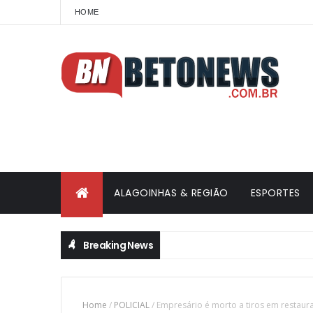
HOME
ALAGOINHAS & REGIÃO
ESPORTES
Breaking News
Home
/
POLICIAL
/
Empresário é morto a tiros em restaura