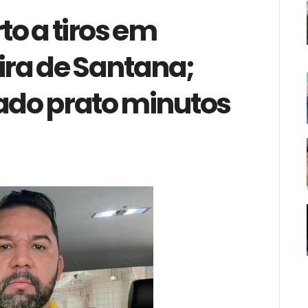
o a tiros em
ira de Santana;
tado prato minutos