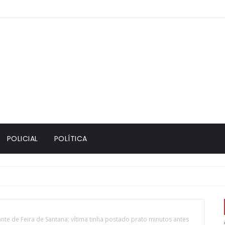
POLICIAL
POLÍTICA
nte de Feira de Santana; vítima tinha postado prato minutos antes