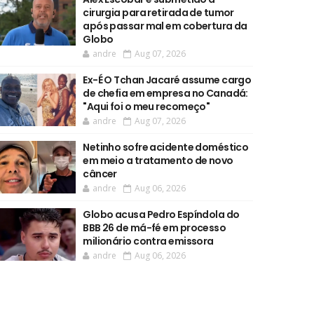
cirurgia para retirada de tumor
após passar mal em cobertura da
Globo
andre
Aug 07, 2026
Ex-É O Tchan Jacaré assume cargo
de chefia em empresa no Canadá:
"Aqui foi o meu recomeço"
andre
Aug 07, 2026
Netinho sofre acidente doméstico
em meio a tratamento de novo
câncer
andre
Aug 06, 2026
Globo acusa Pedro Espíndola do
BBB 26 de má-fé em processo
milionário contra emissora
andre
Aug 06, 2026