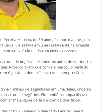
 Pereira Marinho, de 39 anos, foi morto a tiros, em
 na Bahia. Ele estava em uma restaurante na Avenida
am em um veículo e atiraram diversas vezes.
ultoria de negócios. Momentos antes de ser morto,
ociais fotos do prato que comia e marcou o perfil do
O trem é gostoso demais”, escreveu o empresário
o tinha 1 milhão de seguidores em uma delas, onde se
consultoria e negócios. Ele também compartilhava
om animais, clube de tiro e com os dois filhos.
ta das 15h30. Segundo o delegado Fabrício Linard,