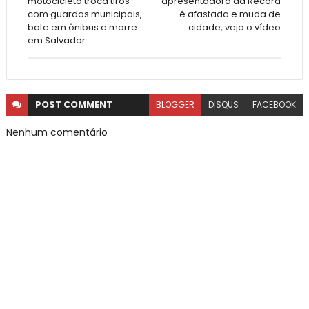
motocicleta troca tiros
apresentadora da Record
com guardas municipais,
é afastada e muda de
bate em ônibus e morre
cidade, veja o vídeo
em Salvador
POST
COMMENT
BLOGGER
DISQUS
FACEBOOK
Nenhum comentário