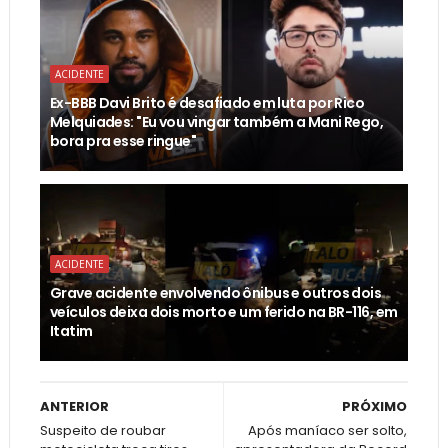
ACIDENTE
Ex-BBB Davi Brito é desafiado em luta por Rico
Melquiades: "Eu vou vingar também a Mani Rego,
bora pra esse ringue"
ACIDENTE
Grave acidente envolvendo ônibus e outros dois
veículos deixa dois morto e um ferido na BR-116, em
Itatim
ANTERIOR
PRÓXIMO
Suspeito de roubar
Após maníaco ser solto,