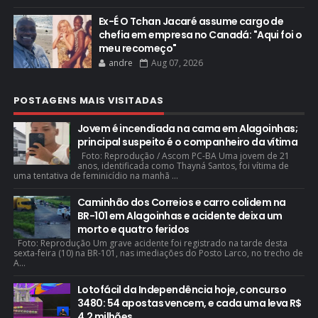
Ex-É O Tchan Jacaré assume cargo de
chefia em empresa no Canadá: "Aqui foi o
meu recomeço"
andre
Aug 07, 2026
POSTAGENS MAIS VISITADAS
Jovem é incendiada na cama em Alagoinhas;
principal suspeito é o companheiro da vítima
Foto: Reprodução / Ascom PC-BA Uma jovem de 21
anos, identificada como Thayná Santos, foi vítima de
uma tentativa de feminicídio na manhã ...
Caminhão dos Correios e carro colidem na
BR-101 em Alagoinhas e acidente deixa um
morto e quatro feridos
Foto: Reprodução Um grave acidente foi registrado na tarde desta
sexta-feira (10) na BR-101, nas imediações do Posto Larco, no trecho de
A...
Lotofácil da Independência hoje, concurso
3480: 54 apostas vencem, e cada uma leva R$
4,2 milhões