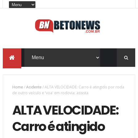
Home
/
Acidente
/
ALTA VELOCIDADE: Carro é atingido por roda
de outro veículo e 'voa' em rodovia; assista
ALTA VELOCIDADE:
Carro é atingido