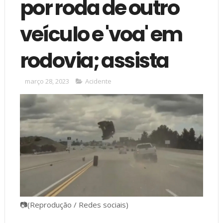
por roda de outro
veículo e 'voa' em
rodovia; assista
março 28, 2023
Acidente
📷(Reprodução / Redes sociais)