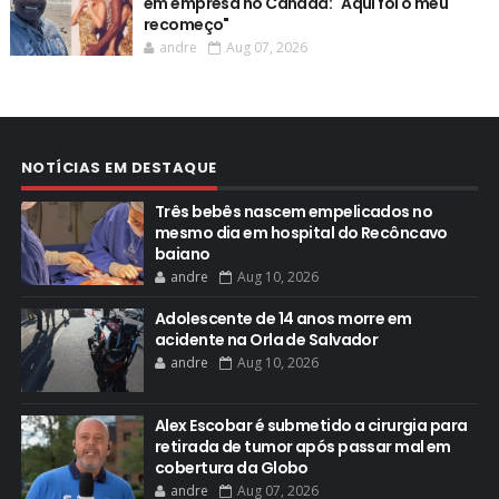
em empresa no Canadá: "Aqui foi o meu
recomeço"
andre
Aug 07, 2026
NOTÍCIAS EM DESTAQUE
Três bebês nascem empelicados no
mesmo dia em hospital do Recôncavo
baiano
andre
Aug 10, 2026
Adolescente de 14 anos morre em
acidente na Orla de Salvador
andre
Aug 10, 2026
Alex Escobar é submetido a cirurgia para
retirada de tumor após passar mal em
cobertura da Globo
andre
Aug 07, 2026