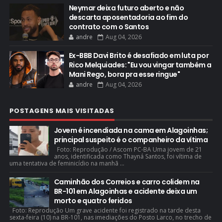
Neymar deixa futuro aberto e não
descarta aposentadoria ao fim do
contrato com o Santos
andre
Aug 04, 2026
Ex-BBB Davi Brito é desafiado em luta por
Rico Melquiades: "Eu vou vingar também a
Mani Rego, bora pra esse ringue"
andre
Aug 04, 2026
POSTAGENS MAIS VISITADAS
Jovem é incendiada na cama em Alagoinhas;
principal suspeito é o companheiro da vítima
Foto: Reprodução / Ascom PC-BA Uma jovem de 21
anos, identificada como Thayná Santos, foi vítima de
uma tentativa de feminicídio na manhã ...
Caminhão dos Correios e carro colidem na
BR-101 em Alagoinhas e acidente deixa um
morto e quatro feridos
Foto: Reprodução Um grave acidente foi registrado na tarde desta
sexta-feira (10) na BR-101, nas imediações do Posto Larco, no trecho de