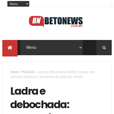
Home
/
POLICIAL
/
Ladra e debochada: Mulher é pega com
celulares furtados e desdenha de policiais; assista
Ladra e
debochada: