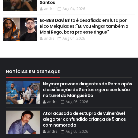
Santos
andre
Aug 04, 2026
Ex-BBB Davi Brito é desafiado em luta por
Rico Melquiades: "Eu vou vingar também a
Mani Rego, bora pra esse ringue"
andre
Aug 04, 2026
NOTÍCIAS EM DESTAQUE
Neymar provoca dirigentes do Remo após
classificação do Santos e gera confusão
no túnel do Mangueirão
andre
Aug 05, 2026
Ator acusado de estupro de vulnerável
alega ter confundido criança de 5 anos
com namorada
andre
Aug 05, 2026