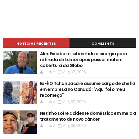
NOTÍCIAS RECENTES
COMMENTS
Alex Escobar é submetido a cirurgia para
retirada de tumor após passar mal em
cobertura da Globo
andre
Aug 07, 2026
Ex-É O Tchan Jacaré assume cargo de chefia
em empresa no Canadá: "Aqui foi o meu
recomeço"
andre
Aug 07, 2026
Netinho sofre acidente doméstico em meio a
tratamento de novo câncer
andre
Aug 06, 2026