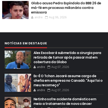
Globo acusa Pedro Espíndola do BBB 26 de
má-fé em processo milionário contra
emissora
andre
Aug 06, 2026
NOTÍCIAS EM DESTAQUE
Alex Escobar é submetido a cirurgia para
retirada de tumor após passar mal em
cobertura da Globo
andre
Aug 07, 2026
Ex-É O Tchan Jacaré assume cargo de
chefia em empresa no Canadá: "Aqui foi o
meu recomeço"
andre
Aug 07, 2026
Netinho sofre acidente doméstico em
meio a tratamento de novo câncer