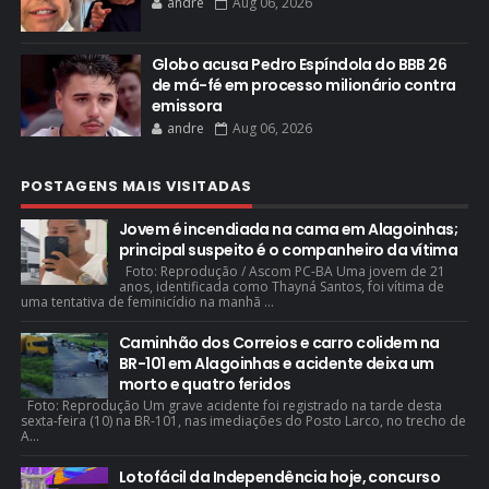
andre
Aug 06, 2026
Globo acusa Pedro Espíndola do BBB 26
de má-fé em processo milionário contra
emissora
andre
Aug 06, 2026
POSTAGENS MAIS VISITADAS
Jovem é incendiada na cama em Alagoinhas;
principal suspeito é o companheiro da vítima
Foto: Reprodução / Ascom PC-BA Uma jovem de 21
anos, identificada como Thayná Santos, foi vítima de
uma tentativa de feminicídio na manhã ...
Caminhão dos Correios e carro colidem na
BR-101 em Alagoinhas e acidente deixa um
morto e quatro feridos
Foto: Reprodução Um grave acidente foi registrado na tarde desta
sexta-feira (10) na BR-101, nas imediações do Posto Larco, no trecho de
A...
Lotofácil da Independência hoje, concurso