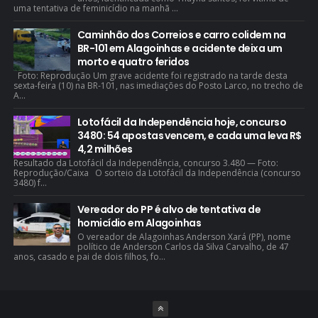
uma tentativa de feminicídio na manhã ...
Caminhão dos Correios e carro colidem na
BR-101 em Alagoinhas e acidente deixa um
morto e quatro feridos
Foto: Reprodução Um grave acidente foi registrado na tarde desta
sexta-feira (10) na BR-101, nas imediações do Posto Larco, no trecho de
A...
Lotofácil da Independência hoje, concurso
3480: 54 apostas vencem, e cada uma leva R$
4,2 milhões
Resultado da Lotofácil da Independência, concurso 3.480 — Foto:
Reprodução/Caixa O sorteio da Lotofácil da Independência (concurso
3480) f...
Vereador do PP é alvo de tentativa de
homicídio em Alagoinhas
O vereador de Alagoinhas Anderson Xará (PP), nome
político de Anderson Carlos da Silva Carvalho, de 47
anos, casado e pai de dois filhos, fo...