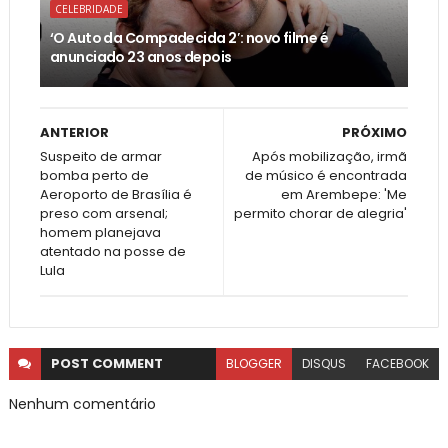
CELEBRIDADE
‘O Auto da Compadecida 2′: novo filme é
anunciado 23 anos depois
ANTERIOR
PRÓXIMO
Suspeito de armar
Após mobilização, irmã
bomba perto de
de músico é encontrada
Aeroporto de Brasília é
em Arembepe: 'Me
preso com arsenal;
permito chorar de alegria'
homem planejava
atentado na posse de
Lula
POST
COMMENT
BLOGGER
DISQUS
FACEBOOK
Nenhum comentário