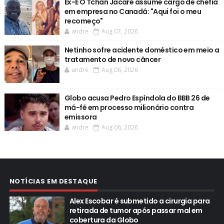
Ex-É O Tchan Jacaré assume cargo de chefia
em empresa no Canadá: "Aqui foi o meu
recomeço"
andre
Aug 07, 2026
Netinho sofre acidente doméstico em meio a
tratamento de novo câncer
andre
Aug 06, 2026
Globo acusa Pedro Espíndola do BBB 26 de
má-fé em processo milionário contra
emissora
andre
Aug 06, 2026
NOTÍCIAS EM DESTAQUE
Alex Escobar é submetido a cirurgia para
retirada de tumor após passar mal em
cobertura da Globo