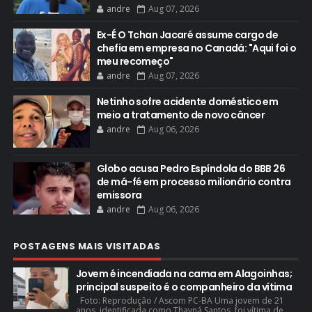
andre
Aug 07, 2026
Ex-É O Tchan Jacaré assume cargo de
chefia em empresa no Canadá: "Aqui foi o
meu recomeço"
andre
Aug 07, 2026
Netinho sofre acidente doméstico em
meio a tratamento de novo câncer
andre
Aug 06, 2026
Globo acusa Pedro Espíndola do BBB 26
de má-fé em processo milionário contra
emissora
andre
Aug 06, 2026
POSTAGENS MAIS VISITADAS
Jovem é incendiada na cama em Alagoinhas;
principal suspeito é o companheiro da vítima
Foto: Reprodução / Ascom PC-BA Uma jovem de 21
anos, identificada como Thayná Santos, foi vítima de