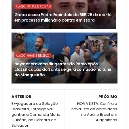
ALAGOINAHAS E REGIÃO
Globo acusa Pedro Espíndola do BBB 26 de má-fé
em processo milionário contra emissora
ALAGOINHAS E REGIÃO
Neymar provoca dirigentes do Remo após
classificação do Santos e gera confusão no túnel
do Mangueirão
ANTERIOR
PRÓXIMO
Ex-jogadora da Seleção
NOVA LISTA: Confira a
Brasileira, Formiga vai
nova lista de aprovados
ganhar a Comenda Maria
no Auxílio Brasil em
Quitéria, da Câmara de
Alagoinhas
Salvador