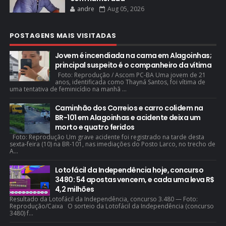
andre
Aug 05, 2026
POSTAGENS MAIS VISITADAS
Jovem é incendiada na cama em Alagoinhas;
principal suspeito é o companheiro da vítima
Foto: Reprodução / Ascom PC-BA Uma jovem de 21
anos, identificada como Thayná Santos, foi vítima de
uma tentativa de feminicídio na manhã ...
Caminhão dos Correios e carro colidem na
BR-101 em Alagoinhas e acidente deixa um
morto e quatro feridos
Foto: Reprodução Um grave acidente foi registrado na tarde desta
sexta-feira (10) na BR-101, nas imediações do Posto Larco, no trecho de
A...
Lotofácil da Independência hoje, concurso
3480: 54 apostas vencem, e cada uma leva R$
4,2 milhões
Resultado da Lotofácil da Independência, concurso 3.480 — Foto:
Reprodução/Caixa O sorteio da Lotofácil da Independência (concurso
3480) f...