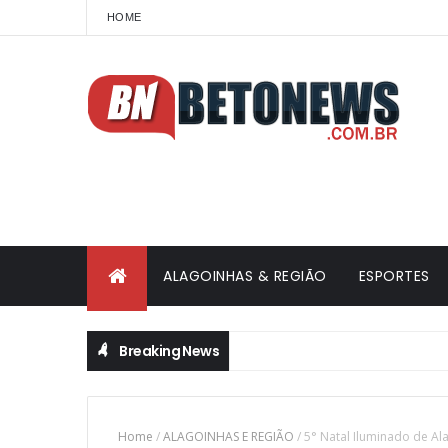
HOME
ALAGOINHAS & REGIÃO
ESPORTES
Breaking News
Home
/
ALAGOINHAS E REGIÃO
/
5° Natal Iluminado de Al