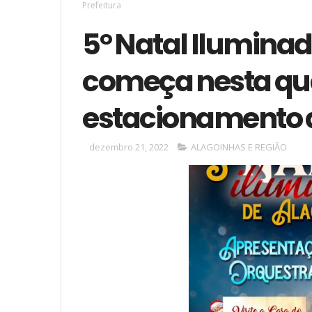
Prefeitura
5° Natal Ilumina
começa nesta qua
estacionamento d
dezembro 21, 2022
ALAGOINHAS E REGIÃO