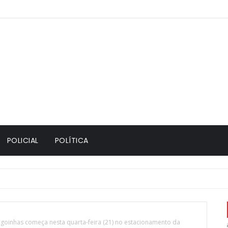
POLICIAL
POLÍTICA
agoinhas começa nesta quarta-feira (21) no estacionamento da