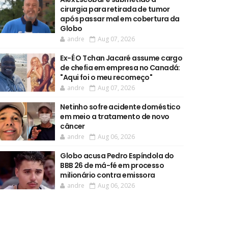
cirurgia para retirada de tumor
após passar mal em cobertura da
Globo
andre
Aug 07, 2026
Ex-É O Tchan Jacaré assume cargo
de chefia em empresa no Canadá:
"Aqui foi o meu recomeço"
andre
Aug 07, 2026
Netinho sofre acidente doméstico
em meio a tratamento de novo
câncer
andre
Aug 06, 2026
Globo acusa Pedro Espíndola do
BBB 26 de má-fé em processo
milionário contra emissora
andre
Aug 06, 2026