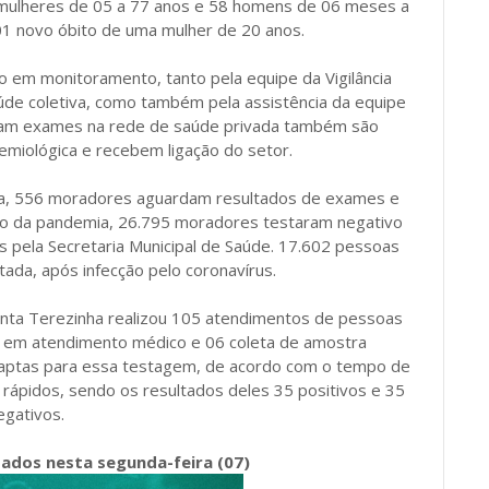
5 mulheres de 05 a 77 anos e 58 homens de 06 meses a
01 novo óbito de uma mulher de 20 anos.
 em monitoramento, tanto pela equipe da Vigilância
úde coletiva, como também pela assistência da equipe
izam exames na rede de saúde privada também são
demiológica e recebem ligação do setor.
nça, 556 moradores aguardam resultados de exames e
cio da pandemia, 26.795 moradores testaram negativo
 pela Secretaria Municipal de Saúde. 17.602 pessoas
ada, após infecção pelo coronavírus.
Santa Terezinha realizou 105 atendimentos de pessoas
s em atendimento médico e 06 coleta de amostra
 aptas para essa testagem, de acordo com o tempo de
rápidos, sendo os resultados deles 35 positivos e 35
egativos.
zados nesta segunda-feira (07)