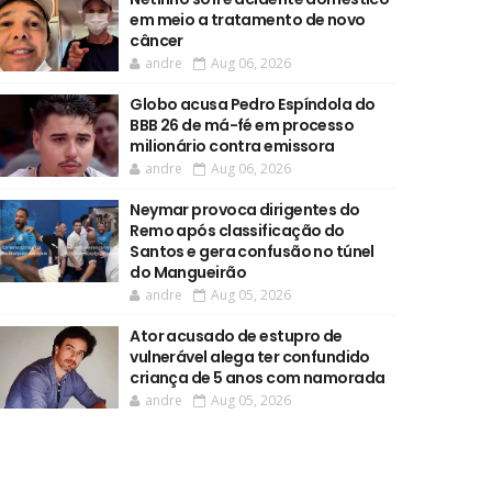
em meio a tratamento de novo
câncer
andre
Aug 06, 2026
Globo acusa Pedro Espíndola do
BBB 26 de má-fé em processo
milionário contra emissora
andre
Aug 06, 2026
Neymar provoca dirigentes do
Remo após classificação do
Santos e gera confusão no túnel
do Mangueirão
andre
Aug 05, 2026
Ator acusado de estupro de
vulnerável alega ter confundido
criança de 5 anos com namorada
andre
Aug 05, 2026