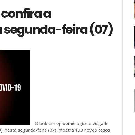
 confira a
a segunda-feira (07)
O boletim epidemiológico divulgado
U), nesta segunda-feira (07), mostra 133 novos casos